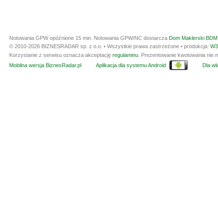
Notowania GPW opóźnione 15 min.
Notowania GPW/NC dostarcza
Dom Maklerski BDM 
© 2010-2026 BIZNESRADAR sp. z o.o. • Wszystkie prawa zastrzeżone • produkcja:
W3
Korzystanie z serwisu oznacza akceptację
regulaminu
. Prezentowanie kwotowania nie m
Mobilna wersja BiznesRadar.pl
Aplikacja dla systemu Android
Dla wła