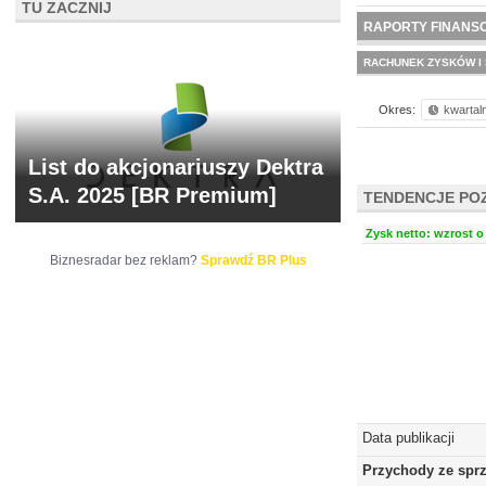
TU ZACZNIJ
NOWE
BR LAB
RAPORTY FINANS
RACHUNEK ZYSKÓW I 
Okres:
kwartal
List do akcjonariuszy Dektra
S.A. 2025 [BR Premium]
TENDENCJE PO
Zysk netto: wzrost o 
Biznesradar bez reklam?
Sprawdź BR Plus
Data publikacji
Przychody ze spr