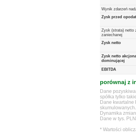
Wynik zdarzeń nad
Zysk przed opoda
Zysk (strata) netto 
zaniechanej
Zysk netto
Zysk netto akcjona
dominującej
EBITDA
porównaj z i
Dane pozyskiwan
spółka tylko taki
Dane kwartalne 
skumulowanych.
Dynamika zmian d
Dane w tys. PLN
* Wartości oblic