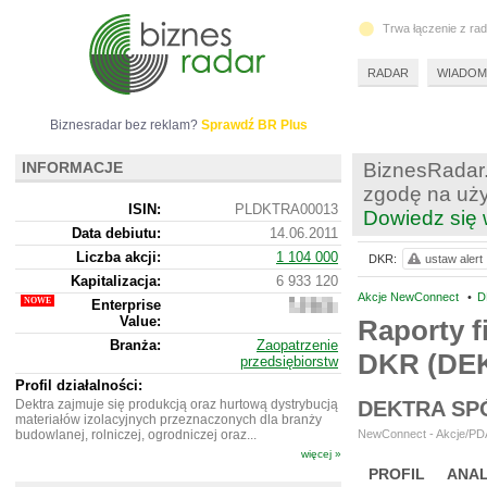
Trwa łączenie z ra
RADAR
WIADOM
Biznesradar bez reklam?
Sprawdź BR Plus
INFORMACJE
BiznesRadar.
zgodę na uży
ISIN:
PLDKTRA00013
Dowiedz się 
Data debiutu:
14.06.2011
Liczba akcji:
1 104 000
DKR:
ustaw alert
Kapitalizacja:
6 933 120
Akcje NewConnect
•
D
Enterprise
7
Value:
499
Raporty f
120
Branża:
Zaopatrzenie
DKR (DE
przedsiębiorstw
Profil działalności:
Dektra zajmuje się produkcją oraz hurtową dystrybucją
DEKTRA SP
materiałów izolacyjnych przeznaczonych dla branży
budowlanej, rolniczej, ogrodniczej oraz...
NewConnect - Akcje/PDA
więcej »
PROFIL
ANAL