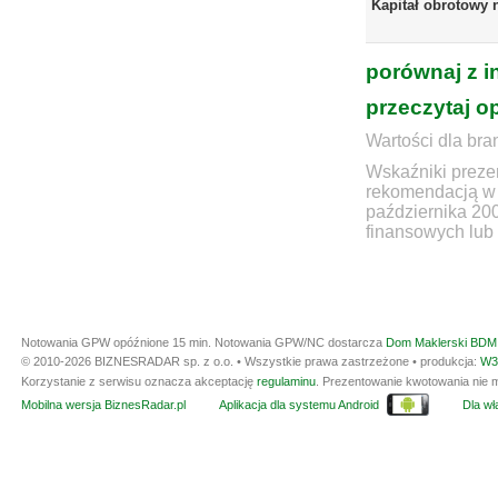
Kapitał obrotowy 
porównaj z i
przeczytaj o
Wartości dla bra
Wskaźniki prezen
rekomendacją w 
października 20
finansowych lub 
Notowania GPW opóźnione 15 min.
Notowania GPW/NC dostarcza
Dom Maklerski BDM 
© 2010-2026 BIZNESRADAR sp. z o.o. • Wszystkie prawa zastrzeżone • produkcja:
W3
Korzystanie z serwisu oznacza akceptację
regulaminu
. Prezentowanie kwotowania nie m
Mobilna wersja BiznesRadar.pl
Aplikacja dla systemu Android
Dla wła