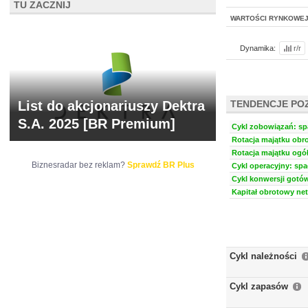
TU ZACZNIJ
WARTOŚCI RYNKOWE
Dynamika:
r/r
List do akcjonariuszy Dektra
TENDENCJE PO
S.A. 2025 [BR Premium]
Cykl zobowiązań: spa
Rotacja majątku obro
Rotacja majątku ogół
Biznesradar bez reklam?
Sprawdź BR Plus
Cykl operacyjny: spa
Cykl konwersji gotów
Kapitał obrotowy net
Cykl należności
Cykl zapasów