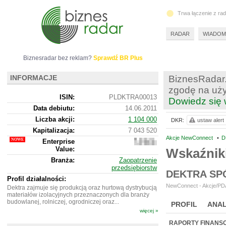
Trwa łączenie z ra
RADAR
WIADOM
Biznesradar bez reklam?
Sprawdź BR Plus
INFORMACJE
BiznesRadar.
zgodę na uży
ISIN:
PLDKTRA00013
Dowiedz się 
Data debiutu:
14.06.2011
Liczba akcji:
1 104 000
DKR:
ustaw alert
Kapitalizacja:
7 043 520
Akcje NewConnect
•
D
Enterprise
7
Value:
609
Wskaźnik
520
Branża:
Zaopatrzenie
przedsiębiorstw
DEKTRA SP
Profil działalności:
NewConnect - Akcje/PDA
Dektra zajmuje się produkcją oraz hurtową dystrybucją
materiałów izolacyjnych przeznaczonych dla branży
budowlanej, rolniczej, ogrodniczej oraz...
PROFIL
ANAL
więcej »
NOWE
BR LAB
RAPORTY FINANS