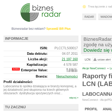
Trwa łączenie z ra
RADAR
WIADOM
Biznesradar bez reklam?
Sprawdź BR Plus
INFORMACJE
BiznesRadar.
zgodę na uży
ISIN:
PLCCTLS00017
Dowiedz się 
Data debiutu:
04.07.2011
Liczba akcji:
21 197 160
LCN:
ustaw alert
Kapitalizacja:
4 578 587
Akcje NewConnect
•
L
Enterprise Value:
4
260
Raporty f
Branża:
Nieruchomości
587
Profil działalności:
LCN (LA
Labocanna to spółka działająca w branży konopnej, a
jej działalność jest skupiona na trzech głównych
LABOCANNA
obszarach: dystrybucja spożywczych oraz...
więcej »
NewConnect - Akcje/PDA
TU ZACZNIJ
PROFIL
ANAL