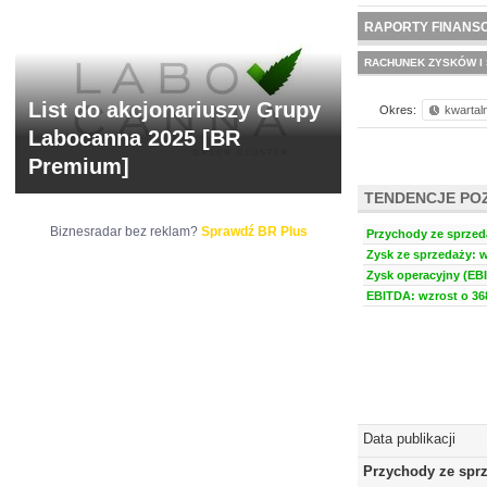
NOWE
BR LAB
RAPORTY FINANS
RACHUNEK ZYSKÓW I 
List do akcjonariuszy Grupy
Okres:
kwartal
Labocanna 2025 [BR
Premium]
TENDENCJE PO
Biznesradar bez reklam?
Sprawdź BR Plus
Przychody ze sprzeda
Zysk ze sprzedaży: w
Zysk operacyjny (EBI
EBITDA: wzrost o 368
Data publikacji
Przychody ze spr