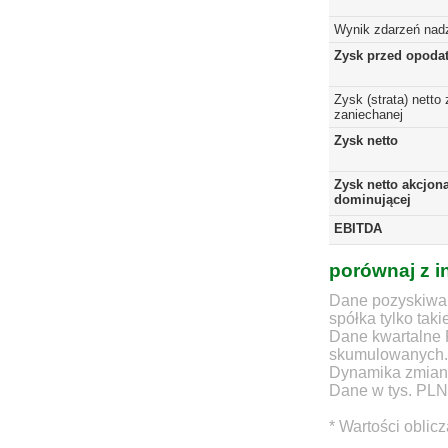
Wynik zdarzeń nad
Zysk przed opoda
Zysk (strata) netto 
zaniechanej
Zysk netto
Zysk netto akcjona
dominującej
EBITDA
porównaj z i
Dane pozyskiwan
spółka tylko taki
Dane kwartalne 
skumulowanych.
Dynamika zmian d
Dane w tys. PLN
* Wartości oblic