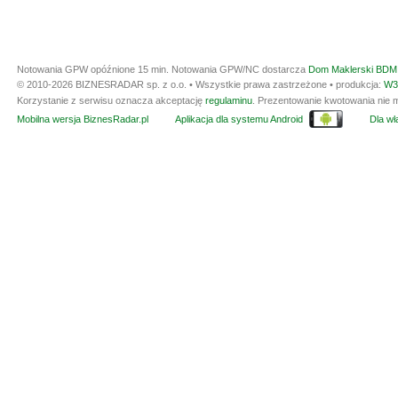
Notowania GPW opóźnione 15 min.
Notowania GPW/NC dostarcza
Dom Maklerski BDM 
© 2010-2026 BIZNESRADAR sp. z o.o. • Wszystkie prawa zastrzeżone • produkcja:
W3
Korzystanie z serwisu oznacza akceptację
regulaminu
. Prezentowanie kwotowania nie m
Mobilna wersja BiznesRadar.pl
Aplikacja dla systemu Android
Dla wła