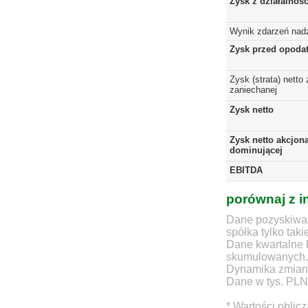
Zysk z działalnoś
Wynik zdarzeń nad
Zysk przed opoda
Zysk (strata) netto 
zaniechanej
Zysk netto
Zysk netto akcjona
dominującej
EBITDA
porównaj z i
Dane pozyskiwan
spółka tylko taki
Dane kwartalne 
skumulowanych.
Dynamika zmian d
Dane w tys. PLN
* Wartości oblic