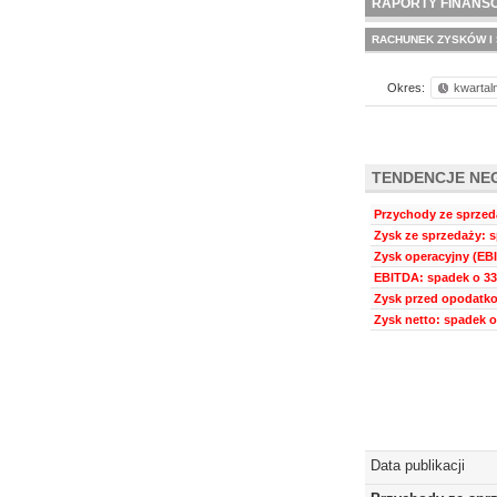
RAPORTY FINANS
RACHUNEK ZYSKÓW I 
Okres:
kwartal
TENDENCJE NE
Przychody ze sprzeda
Zysk ze sprzedaży: s
Zysk operacyjny (EBI
EBITDA: spadek o 33
Zysk przed opodatko
Zysk netto: spadek o
Data publikacji