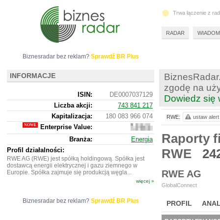
Trwa łączenie z ra
RADAR
WIADOM
Biznesradar bez reklam?
Sprawdź BR Plus
INFORMACJE
BiznesRadar.
zgodę na uży
ISIN:
DE0007037129
Dowiedz się 
Liczba akcji:
743 841 217
Kapitalizacja:
180 083 966 074
RWE:
ustaw alert
Enterprise Value:
255
881
Raporty f
Branża:
Energia
953
474
Profil działalności:
RWE
24
RWE AG (RWE) jest spółką holdingową. Spółka jest
dostawcą energii elektrycznej i gazu ziemnego w
RWE AG
Europie. Spółka zajmuje się produkcją węgla...
więcej »
GlobalConnect
Biznesradar bez reklam?
Sprawdź BR Plus
PROFIL
ANAL
NOWE
BR LAB