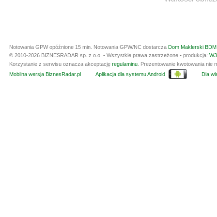
Notowania GPW opóźnione 15 min.
Notowania GPW/NC dostarcza
Dom Maklerski BDM 
© 2010-2026 BIZNESRADAR sp. z o.o. • Wszystkie prawa zastrzeżone • produkcja:
W3
Korzystanie z serwisu oznacza akceptację
regulaminu
. Prezentowanie kwotowania nie m
Mobilna wersja BiznesRadar.pl
Aplikacja dla systemu Android
Dla wła