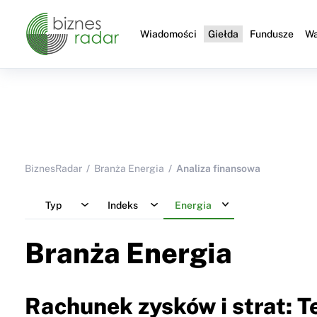
Wiadomości
Giełda
Fundusze
Wa
BiznesRadar
Branża Energia
Analiza finansowa
Typ
Indeks
Energia
Branża Energia
Rachunek zysków i strat: T