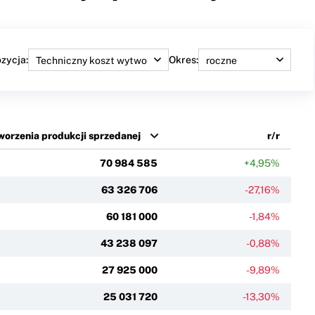
zycja:
Okres:
worzenia produkcji sprzedanej
r/r
70 984 585
+4,95%
63 326 706
-27,16%
60 181 000
-1,84%
43 238 097
-0,88%
27 925 000
-9,89%
25 031 720
-13,30%