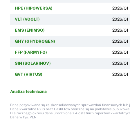
HPE (HIPOWERSA)
2026/Q1
VLT (VOOLT)
2026/Q1
EMS (ENIMSO)
2026/Q1
GHY (GHYDROGEN)
2026/Q1
FFP (FARMYFO)
2026/Q1
SIN (SOLARINOV)
2026/Q1
GVT (VIRTUS)
2026/Q1
Analiza techniczna
Dane pozyskiwane są ze skonsolidowanych sprawozdań finansowych lub jed
Dane kwartalne RZiS oraz CashFlow obliczne są na podstawie publikow
Dla rocznego okresu dane urocznione z 4 ostatnich raportów kwartalnych
Dane w tys. PLN