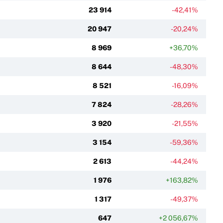
23 914
-42,41%
20 947
-20,24%
8 969
+36,70%
8 644
-48,30%
8 521
-16,09%
7 824
-28,26%
3 920
-21,55%
3 154
-59,36%
2 613
-44,24%
1 976
+163,82%
1 317
-49,37%
647
+2 056,67%