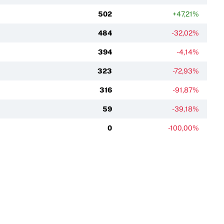
502
+47,21%
484
-32,02%
394
-4,14%
323
-72,93%
316
-91,87%
59
-39,18%
0
-100,00%