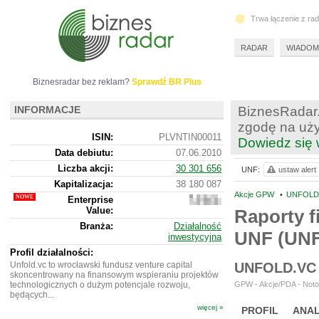
Trwa łączenie z ra
RADAR
WIADOM
Biznesradar bez reklam?
Sprawdź BR Plus
INFORMACJE
BiznesRadar.
zgodę na uży
ISIN:
PLVNTIN00011
Dowiedz się 
Data debiutu:
07.06.2010
Liczba akcji:
30 301 656
UNF:
ustaw alert
Kapitalizacja:
38 180 087
Akcje GPW
•
UNFOLD.
Enterprise
31
Value:
936
Raporty f
087
Branża:
Działalność
UNF (UN
inwestycyjna
Profil działalności:
Unfold.vc to wrocławski fundusz venture capital
UNFOLD.VC
skoncentrowany na finansowym wspieraniu projektów
technologicznych o dużym potencjale rozwoju,
GPW - Akcje/PDA - Noto
będących...
więcej »
PROFIL
ANAL