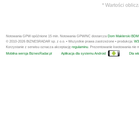
* Wartości oblic
Notowania GPW opóźnione 15 min.
Notowania GPW/NC dostarcza
Dom Maklerski BDM 
© 2010-2026 BIZNESRADAR sp. z o.o. • Wszystkie prawa zastrzeżone • produkcja:
W3
Korzystanie z serwisu oznacza akceptację
regulaminu
. Prezentowanie kwotowania nie m
Mobilna wersja BiznesRadar.pl
Aplikacja dla systemu Android
Dla wła