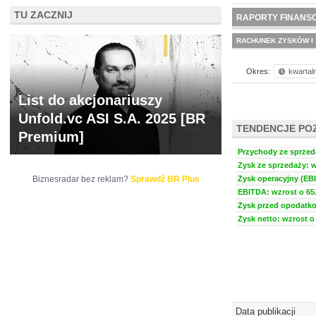
NOWE
TU ZACZNIJ
BR LAB
RAPORTY FINANS
RACHUNEK ZYSKÓW I 
Okres:
kwartal
List do akcjonariuszy
Unfold.vc ASI S.A. 2025 [BR
TENDENCJE PO
Premium]
Przychody ze sprzeda
Zysk ze sprzedaży: w
Biznesradar bez reklam?
Sprawdź BR Plus
Zysk operacyjny (EBI
EBITDA: wzrost o 65.
Zysk przed opodatko
Zysk netto: wzrost o 
Data publikacji