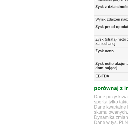
Zysk z działalnoś
Wynik zdarzeń nad
Zysk przed opoda
Zysk (strata) netto 
zaniechanej
Zysk netto
Zysk netto akcjona
dominującej
EBITDA
porównaj z i
Dane pozyskiwan
spółka tylko taki
Dane kwartalne 
skumulowanych.
Dynamika zmian d
Dane w tys. PLN