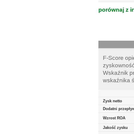
porównaj z i
F-Score opi
zyskowność,
Wskaźnik pr
wskaźnika ś
Zysk netto
Dodatni przepływ
Wzrost ROA
Jakość zysku