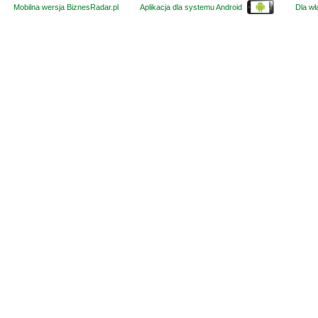
Mobilna wersja BiznesRadar.pl
Aplikacja dla systemu Android
Dla wła