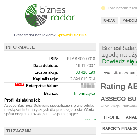
Trwa łączenie z ra
RADAR
WIADOM
Biznesradar bez reklam?
Sprawdź BR Plus
INFORMACJE
BiznesRadar.
zgodę na uży
ISIN:
PLABS0000018
Dowiedz się 
Data debiutu:
19.11.2007
Liczba akcji:
33 418 193
ABS:
ustaw alert
Kapitalizacja:
2 894 015 514
Rating A
Enterprise Value:
2
949
Branża:
Informatyka
355
ASSECO BU
514
Profil działalności:
Asseco Business Solutions specjalizuje się w produkcji
GPW - Akcje - Notowania
rozwiązań informatycznych dla przedsiębiorstw. Oferta
spółki obejmuje rozwiązania wspomagające...
PROFIL
ANAL
więcej »
WYCENA
BR 
RAPORTY FINANS
TU ZACZNIJ