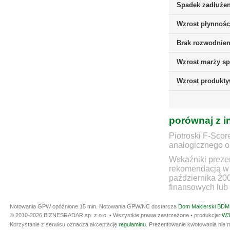
Spadek zadłużen
Wzrost płynnośc
Brak rozwodnieni
Wzrost marży sp
Wzrost produkt
porównaj z i
Piotroski F-Scor
analogicznego ok
Wskaźniki prezen
rekomendacją w 
października 20
finansowych lub 
Notowania GPW opóźnione 15 min.
Notowania GPW/NC dostarcza
Dom Maklerski BDM 
© 2010-2026 BIZNESRADAR sp. z o.o. • Wszystkie prawa zastrzeżone • produkcja:
W3
Korzystanie z serwisu oznacza akceptację
regulaminu
. Prezentowanie kwotowania nie m