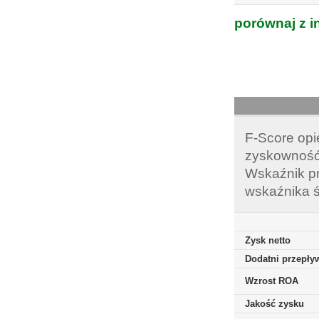
porównaj z i
F-Score opi
zyskowność,
Wskaźnik pr
wskaźnika ś
Zysk netto
Dodatni przepływ
Wzrost ROA
Jakość zysku