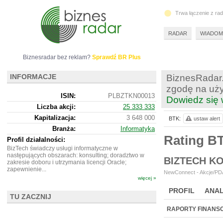
Trwa łączenie z ra
RADAR
WIADOM
Biznesradar bez reklam?
Sprawdź BR Plus
INFORMACJE
BiznesRadar.
zgodę na uży
ISIN:
PLBZTKN00013
Dowiedz się 
Liczba akcji:
25 333 333
Kapitalizacja:
3 648 000
BTK:
ustaw alert
Branża:
Informatyka
Rating B
Profil działalności:
BizTech świadczy usługi informatyczne w
następujących obszarach: konsulting; doradztwo w
BIZTECH K
zakresie doboru i utrzymania licencji Oracle;
zapewnienie...
NewConnect - Akcje/PDA
więcej »
PROFIL
ANAL
TU ZACZNIJ
NOWE
BR LAB
RAPORTY FINANS