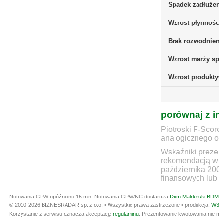
Spadek zadłużen
Wzrost płynnośc
Brak rozwodnieni
Wzrost marży sp
Wzrost produkt
porównaj z i
Piotroski F-Scor
analogicznego ok
Wskaźniki prezen
rekomendacją w 
października 20
finansowych lub 
Notowania GPW opóźnione 15 min.
Notowania GPW/NC dostarcza
Dom Maklerski BDM 
© 2010-2026 BIZNESRADAR sp. z o.o. • Wszystkie prawa zastrzeżone • produkcja:
W3
Korzystanie z serwisu oznacza akceptację
regulaminu
. Prezentowanie kwotowania nie m