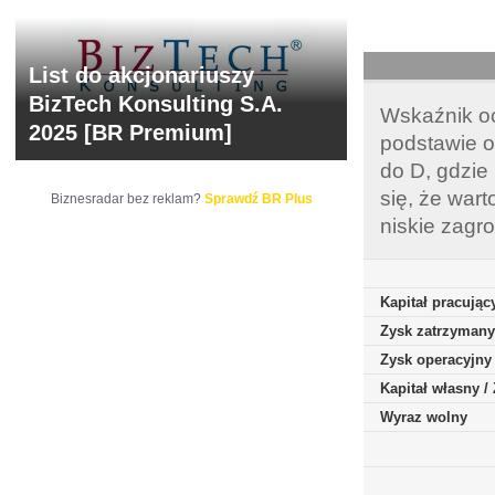
List do akcjonariuszy
BizTech Konsulting S.A.
Wskaźnik oc
2025 [BR Premium]
podstawie o
do D, gdzie
się, że war
Biznesradar bez reklam?
Sprawdź BR Plus
niskie zagr
Kapitał pracując
Zysk zatrzymany
Zysk operacyjny
Kapitał własny 
Wyraz wolny