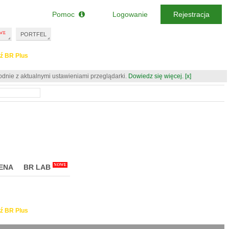
Pomoc
Logowanie
Rejestracja
PORTFEL
ź BR Plus
odnie z aktualnymi ustawieniami przeglądarki.
Dowiedz się więcej.
[x]
NOWE
ENA
BR LAB
ź BR Plus