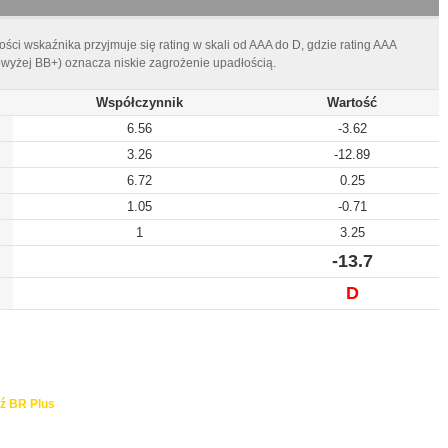
ści wskaźnika przyjmuje się rating w skali od AAA do D, gdzie rating AAA
owyżej BB+) oznacza niskie zagrożenie upadłością.
Współczynnik
Wartość
6.56
-3.62
3.26
-12.89
6.72
0.25
1.05
-0.71
1
3.25
-13.7
D
ź BR Plus