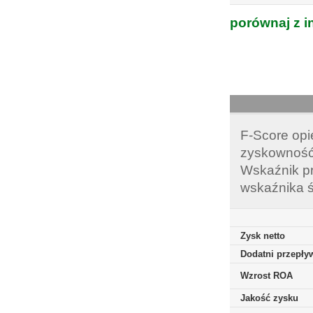
porównaj z i
F-Score opi
zyskowność,
Wskaźnik pr
wskaźnika ś
Zysk netto
Dodatni przepływ
Wzrost ROA
Jakość zysku