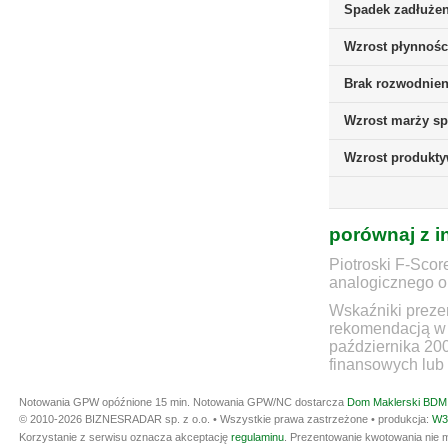
Spadek zadłużen
Wzrost płynnośc
Brak rozwodnieni
Wzrost marży sp
Wzrost produkt
porównaj z i
Piotroski F-Scor
analogicznego ok
Wskaźniki prezen
rekomendacją w 
października 20
finansowych lub 
Notowania GPW opóźnione 15 min.
Notowania GPW/NC dostarcza
Dom Maklerski BDM 
© 2010-2026 BIZNESRADAR sp. z o.o. • Wszystkie prawa zastrzeżone • produkcja:
W3
Korzystanie z serwisu oznacza akceptację
regulaminu
. Prezentowanie kwotowania nie m