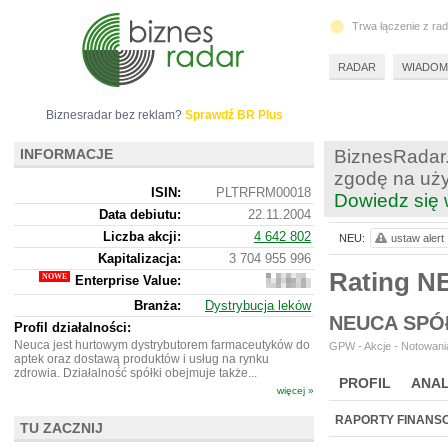
Trwa łączenie z ra
RADAR
WIADOM
Biznesradar bez reklam?
Sprawdź BR Plus
INFORMACJE
BiznesRadar.
zgodę na uży
ISIN:
PLTRFRM00018
Dowiedz się 
Data debiutu:
22.11.2004
Liczba akcji:
4 642 802
NEU:
ustaw alert
Kapitalizacja:
3 704 955 996
Rating N
Enterprise Value:
4
137
Branża:
Dystrybucja leków
905
NEUCA SPÓ
996
Profil działalności:
Neuca jest hurtowym dystrybutorem farmaceutyków do
GPW - Akcje - Notowania
aptek oraz dostawą produktów i usług na rynku
zdrowia. Działalność spółki obejmuje także...
PROFIL
ANAL
więcej »
WYCENA
BR 
RAPORTY FINANS
TU ZACZNIJ