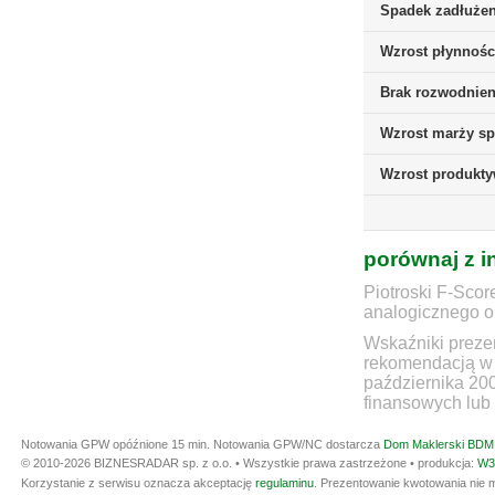
Spadek zadłużen
Wzrost płynnośc
Brak rozwodnieni
Wzrost marży sp
Wzrost produkt
porównaj z i
Piotroski F-Scor
analogicznego ok
Wskaźniki prezen
rekomendacją w 
października 20
finansowych lub 
Notowania GPW opóźnione 15 min.
Notowania GPW/NC dostarcza
Dom Maklerski BDM 
© 2010-2026 BIZNESRADAR sp. z o.o. • Wszystkie prawa zastrzeżone • produkcja:
W3
Korzystanie z serwisu oznacza akceptację
regulaminu
. Prezentowanie kwotowania nie m