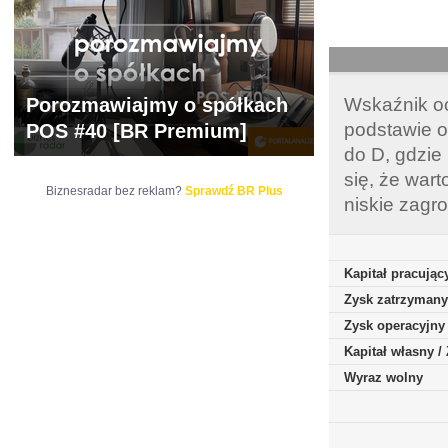
Porozmawiajmy o spółkach
Wskaźnik oc
podstawie o
POS #40 [BR Premium]
do D, gdzie
się, że war
Biznesradar bez reklam?
Sprawdź BR Plus
niskie zagr
Kapitał pracując
Zysk zatrzymany
Zysk operacyjny
Kapitał własny 
Wyraz wolny