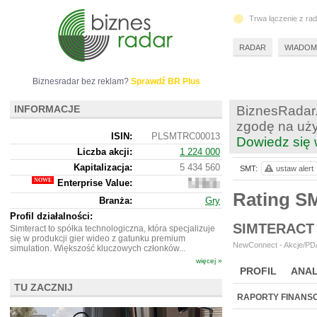
Trwa łączenie z ra
RADAR
WIADOM
Biznesradar bez reklam?
Sprawdź BR Plus
INFORMACJE
BiznesRadar.
zgodę na uży
ISIN:
PLSMTRC00013
Dowiedz się 
Liczba akcji:
1 224 000
Kapitalizacja:
5 434 560
SMT:
ustaw alert
Enterprise Value:
6
301
Rating S
Branża:
Gry
560
Profil działalności:
SIMTERACT
Simteract to spółka technologiczna, która specjalizuje
się w produkcji gier wideo z gatunku premium
NewConnect - Akcje/PDA
simulation. Większość kluczowych członków...
więcej »
PROFIL
ANAL
TU ZACZNIJ
NOWE
BR LAB
RAPORTY FINANS