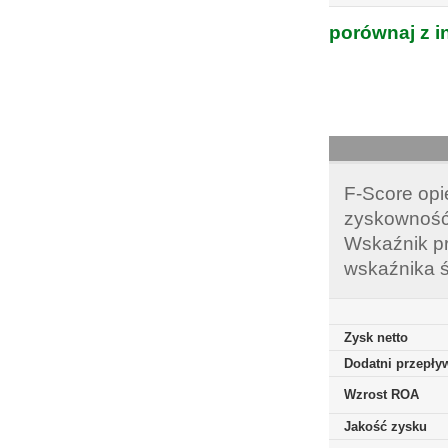
porównaj z i
F-Score opi
zyskowność,
Wskaźnik pr
wskaźnika ś
Zysk netto
Dodatni przepływ
Wzrost ROA
Jakość zysku