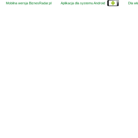
Mobilna wersja BiznesRadar.pl
Aplikacja dla systemu Android
Dla wła