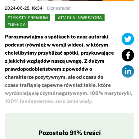
2024-06-28, 16:34
Biznesradar
#TEKSTY PREMIUM
#TV DLA INWESTORA
#GIEŁDA
Porozmawiajmy o spółkach to nasz autorski
podcast (również w wersji wideo), w którym
chcielibyśmy przybliżać spółki, przykuwające
z jakichś względów naszą uwagę. Z dużym
prawdopodobieństwem z powodów o
charakterze pozytywnym, ale od czasu do
czasu trafią się zapewne również takie, które
wyróżniają się czymś negatywnym. 100% merytoryki,
100% fundamentów, zero lania wody.
Pozostało 91% treści