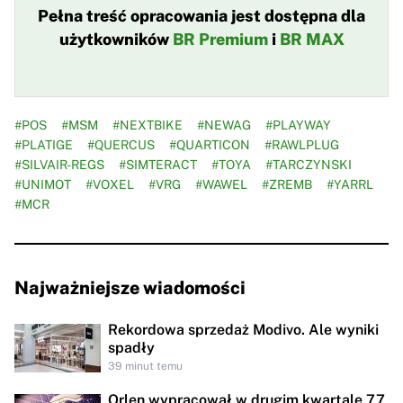
Pełna treść opracowania jest dostępna dla
użytkowników
BR Premium
i
BR MAX
#POS
#MSM
#NEXTBIKE
#NEWAG
#PLAYWAY
#PLATIGE
#QUERCUS
#QUARTICON
#RAWLPLUG
#SILVAIR-REGS
#SIMTERACT
#TOYA
#TARCZYNSKI
#UNIMOT
#VOXEL
#VRG
#WAWEL
#ZREMB
#YARRL
#MCR
Najważniejsze wiadomości
Rekordowa sprzedaż Modivo. Ale wyniki
spadły
39 minut temu
Orlen wypracował w drugim kwartale 7,7