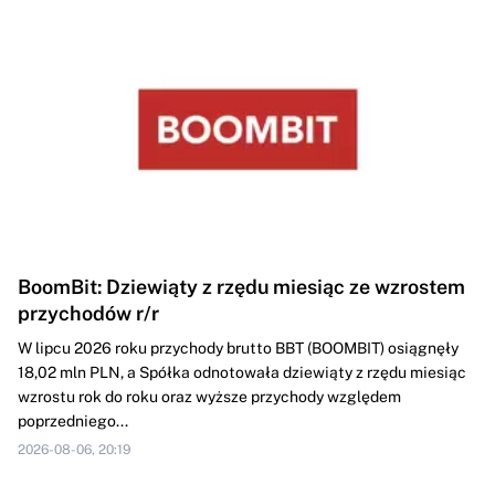
BoomBit: Dziewiąty z rzędu miesiąc ze wzrostem
przychodów r/r
W lipcu 2026 roku przychody brutto BBT (BOOMBIT) osiągnęły
18,02 mln PLN, a Spółka odnotowała dziewiąty z rzędu miesiąc
wzrostu rok do roku oraz wyższe przychody względem
poprzedniego...
2026-08-06, 20:19