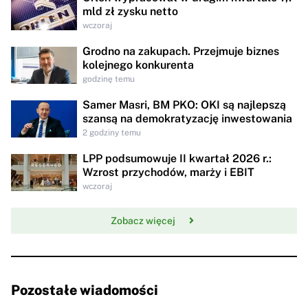
mld zł zysku netto
wczoraj
Grodno na zakupach. Przejmuje biznes
kolejnego konkurenta
godzinę temu
Samer Masri, BM PKO: OKI są najlepszą
szansą na demokratyzację inwestowania
2 godziny temu
LPP podsumowuje II kwartał 2026 r.:
Wzrost przychodów, marży i EBIT
wczoraj
Zobacz więcej
Pozostałe wiadomości