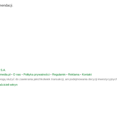
mendacji.
S.A.
media.pl
•
O nas
•
Polityka prywatności
•
Regulamin
•
Reklama
•
Kontakt
ogą służyć do zawierania jakichkolwiek transakcji, ani podejmowania decyzji inwestycyjnych
ścicieli witryn