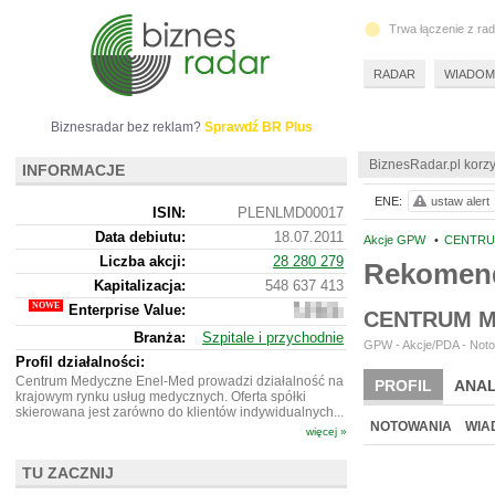
Trwa łączenie z ra
RADAR
WIADOM
Biznesradar bez reklam?
Sprawdź BR Plus
BiznesRadar.pl korzy
INFORMACJE
ENE:
ustaw alert
ISIN:
PLENLMD00017
Data debiutu:
18.07.2011
Akcje GPW
•
CENTRU
Liczba akcji:
28 280 279
Rekomend
Kapitalizacja:
548 637 413
Enterprise Value:
856
CENTRUM M
275
Branża:
Szpitale i przychodnie
413
GPW - Akcje/PDA - Noto
Profil działalności:
Centrum Medyczne Enel-Med prowadzi działalność na
PROFIL
ANAL
krajowym rynku usług medycznych. Oferta spółki
skierowana jest zarówno do klientów indywidualnych...
NOTOWANIA
WIA
więcej »
TU ZACZNIJ