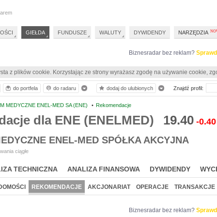
darem
OŚCI
GIEŁDA
FUNDUSZE
WALUTY
DYWIDENDY
NARZĘDZIA
Biznesradar bez reklam?
Sprawd
sta z plików cookie. Korzystając ze strony wyrażasz zgodę na używanie cookie, zg
do portfela
do radaru
dodaj do ulubionych
Znajdź profil:
M MEDYCZNE ENEL-MED SA (ENE)
•
Rekomendacje
acje dla ENE (ENELMED)
19.40
-0.40
EDYCZNE ENEL-MED SPÓŁKA AKCYJNA
wania ciągłe
IZA TECHNICZNA
ANALIZA FINANSOWA
DYWIDENDY
WYC
DOMOŚCI
REKOMENDACJE
AKCJONARIAT
OPERACJE
TRANSAKCJE
Biznesradar bez reklam?
Sprawd