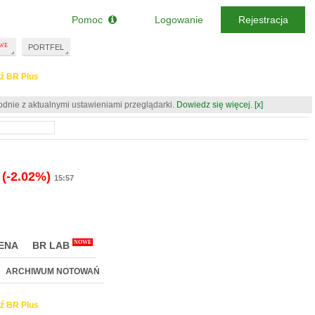
Pomoc
Logowanie
Rejestracja
PORTFEL
ź BR Plus
odnie z aktualnymi ustawieniami przeglądarki.
Dowiedz się więcej.
[x]
(-2.02%)
15:57
NOWE
ENA
BR LAB
ARCHIWUM NOTOWAŃ
ź BR Plus