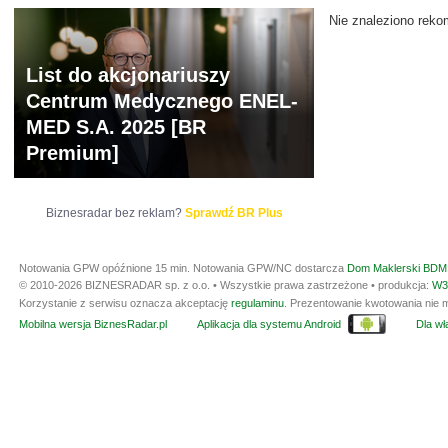
Nie znaleziono reko
List do akcjonariuszy
Centrum Medycznego ENEL-
MED S.A. 2025 [BR
Premium]
Biznesradar bez reklam?
Sprawdź BR Plus
Notowania GPW opóźnione 15 min.
Notowania GPW/NC dostarcza
Dom Maklerski BDM 
© 2010-2026 BIZNESRADAR sp. z o.o. • Wszystkie prawa zastrzeżone • produkcja:
W3
Korzystanie z serwisu oznacza akceptację
regulaminu
. Prezentowanie kwotowania nie m
Mobilna wersja BiznesRadar.pl
Aplikacja dla systemu Android
Dla wła