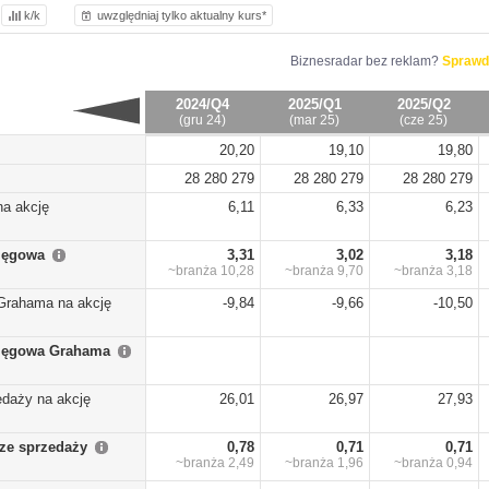
k/k
uwzględniaj tylko aktualny kurs*
Biznesradar bez reklam?
Sprawd
2024/Q4
2025/Q1
2025/Q2
(gru 24)
(mar 25)
(cze 25)
20,20
19,10
19,80
28 280 279
28 280 279
28 280 279
na akcję
6,11
6,33
6,23
sięgowa
3,31
3,02
3,18
~branża
10,28
~branża
9,70
~branża
3,18
Grahama na akcję
-9,84
-9,66
-10,50
sięgowa Grahama
edaży na akcję
26,01
26,97
27,93
ze sprzedaży
0,78
0,71
0,71
~branża
2,49
~branża
1,96
~branża
0,94