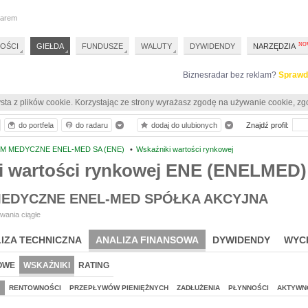
darem
OŚCI
GIEŁDA
FUNDUSZE
WALUTY
DYWIDENDY
NARZĘDZIA
Biznesradar bez reklam?
Sprawd
sta z plików cookie. Korzystając ze strony wyrażasz zgodę na używanie cookie, zg
do portfela
do radaru
dodaj do ulubionych
Znajdź profil:
M MEDYCZNE ENEL-MED SA (ENE)
•
Wskaźniki wartości rynkowej
i wartości rynkowej ENE (ENELMED)
EDYCZNE ENEL-MED SPÓŁKA AKCYJNA
wania ciągłe
IZA TECHNICZNA
ANALIZA FINANSOWA
DYWIDENDY
WYC
OWE
WSKAŹNIKI
RATING
J
RENTOWNOŚCI
PRZEPŁYWÓW PIENIĘŻNYCH
ZADŁUŻENIA
PŁYNNOŚCI
AKTYWN