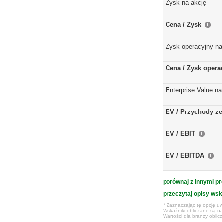
Zysk na akcję
Cena / Zysk
Zysk operacyjny na
Cena / Zysk opera
Enterprise Value na
EV / Przychody ze
EV / EBIT
EV / EBITDA
porównaj z innymi pr
przeczytaj opisy ws
* Zaznaczając tę opcję uw
Wskaźniki obliczane są na
Wartości dla branży obli