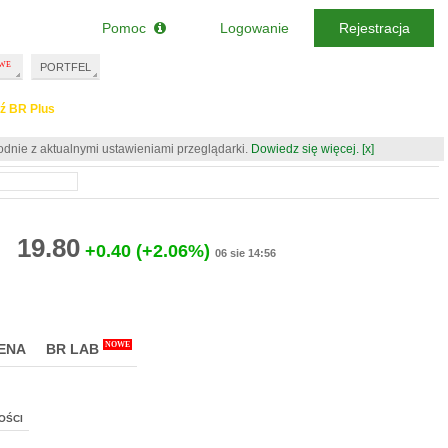
Pomoc
Logowanie
Rejestracja
PORTFEL
ź BR Plus
odnie z aktualnymi ustawieniami przeglądarki.
Dowiedz się więcej.
[x]
19.80
+0.40
(+2.06%)
06 sie 14:56
NOWE
ENA
BR LAB
OŚCI