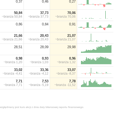
0,37
0,46
0,27
50,84
37,73
70,06
~branża
50,84
~branża
37,73
~branża
70,06
0,86
0,84
0,91
21,66
20,43
21,07
~branża
21,66
~branża
20,43
~branża
21,07
28,51
28,09
29,98
0,98
0,93
0,96
~branża
1,20
~branża
1,03
~branża
1,32
33,02
33,36
33,07
~branża
-4,41
~branża
-4,12
~branża
-8,37
7,71
7,53
7,78
~branża
7,71
~branża
-5,19
~branża
-11,52
zględniany jest kurs akcji z dnia daty bilansowej raportu finansowego.