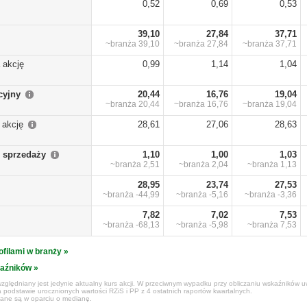
0,52
0,69
0,53
39,10
27,84
37,71
~branża
39,10
~branża
27,84
~branża
37,71
 akcję
0,99
1,14
1,04
cyjny
20,44
16,76
19,04
~branża
20,44
~branża
16,76
~branża
19,04
 akcję
28,61
27,06
28,63
 sprzedaży
1,10
1,00
1,03
~branża
2,51
~branża
2,04
~branża
1,13
28,95
23,74
27,53
~branża
-44,99
~branża
-5,16
~branża
-3,36
7,82
7,02
7,53
~branża
-68,13
~branża
-5,98
~branża
7,53
ofilami w branży »
kaźników »
zględniany jest jedynie aktualny kurs akcji. W przeciwnym wypadku przy obliczaniu wskaźników uw
 podstawie urocznionych wartości RZiS i PP z 4 ostatnich raportów kwartalnych.
czane są w oparciu o medianę.