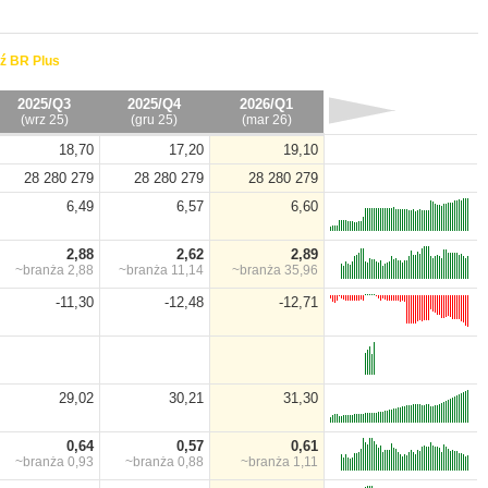
ź BR Plus
2025/Q3
2025/Q4
2026/Q1
(wrz 25)
(gru 25)
(mar 26)
18,70
17,20
19,10
28 280 279
28 280 279
28 280 279
6,49
6,57
6,60
2,88
2,62
2,89
~branża
2,88
~branża
11,14
~branża
35,96
-11,30
-12,48
-12,71
29,02
30,21
31,30
0,64
0,57
0,61
~branża
0,93
~branża
0,88
~branża
1,11