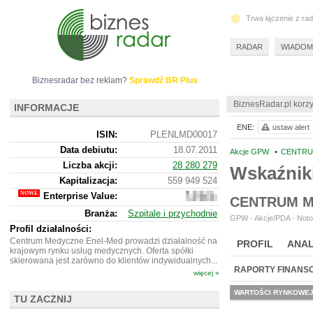
Trwa łączenie z ra
RADAR
WIADOM
Biznesradar bez reklam?
Sprawdź BR Plus
BiznesRadar.pl korzy
INFORMACJE
ENE:
ustaw alert
ISIN:
PLENLMD00017
Data debiutu:
18.07.2011
Akcje GPW
•
CENTRU
Liczba akcji:
28 280 279
Wskaźnik
Kapitalizacja:
559 949 524
Enterprise Value:
867
CENTRUM M
587
Branża:
Szpitale i przychodnie
524
GPW - Akcje/PDA - Noto
Profil działalności:
Centrum Medyczne Enel-Med prowadzi działalność na
PROFIL
ANAL
krajowym rynku usług medycznych. Oferta spółki
skierowana jest zarówno do klientów indywidualnych...
RAPORTY FINANS
więcej »
WARTOŚCI RYNKOWE
TU ZACZNIJ