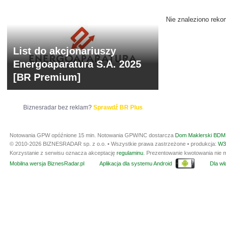
Nie znaleziono reko
List do akcjonariuszy
Energoaparatura S.A. 2025
[BR Premium]
Biznesradar bez reklam?
Sprawdź BR Plus
Notowania GPW opóźnione 15 min.
Notowania GPW/NC dostarcza
Dom Maklerski BDM 
© 2010-2026 BIZNESRADAR sp. z o.o. • Wszystkie prawa zastrzeżone • produkcja:
W3
Korzystanie z serwisu oznacza akceptację
regulaminu
. Prezentowanie kwotowania nie m
Mobilna wersja BiznesRadar.pl
Aplikacja dla systemu Android
Dla wła