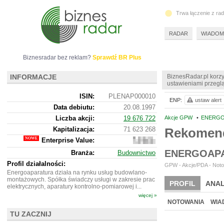
Trwa łączenie z ra
RADAR
WIADOM
Biznesradar bez reklam?
Sprawdź BR Plus
INFORMACJE
BiznesRadar.pl korzy
ustawieniami przeglą
ISIN:
PLENAP000010
ENP:
ustaw alert
Data debiutu:
20.08.1997
Liczba akcji:
19 676 722
Akcje GPW
•
ENERGO
Kapitalizacja:
71 623 268
Rekomend
Enterprise Value:
75
640
ENERGOAPA
Branża:
Budownictwo
268
Profil działalności:
GPW - Akcje/PDA - Notow
Energoaparatura działa na rynku usług budowlano-
montażowych. Spółka świadczy usługi w zakresie prac
PROFIL
ANAL
elektrycznych, aparatury kontrolno-pomiarowej i...
więcej »
NOWE
BR LAB
NOTOWANIA
WIA
TU ZACZNIJ
ARCHIWUM NOTO