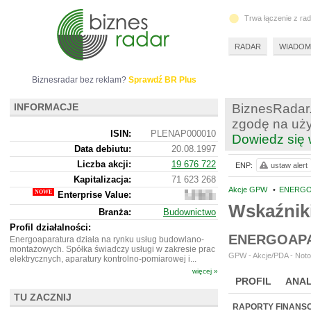
Trwa łączenie z ra
RADAR
WIADOM
Biznesradar bez reklam?
Sprawdź BR Plus
INFORMACJE
BiznesRadar.
zgodę na uży
ISIN:
PLENAP000010
Dowiedz się 
Data debiutu:
20.08.1997
Liczba akcji:
19 676 722
ENP:
ustaw alert
Kapitalizacja:
71 623 268
Akcje GPW
•
ENERGO
Enterprise Value:
75
640
Wskaźnik
Branża:
Budownictwo
268
Profil działalności:
ENERGOAPA
Energoaparatura działa na rynku usług budowlano-
montażowych. Spółka świadczy usługi w zakresie prac
GPW - Akcje/PDA - Notow
elektrycznych, aparatury kontrolno-pomiarowej i...
więcej »
PROFIL
ANAL
TU ZACZNIJ
NOWE
BR LAB
RAPORTY FINANS