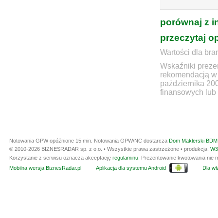
porównaj z i
przeczytaj o
Wartości dla bra
Wskaźniki prezen
rekomendacją w 
października 20
finansowych lub 
Notowania GPW opóźnione 15 min.
Notowania GPW/NC dostarcza
Dom Maklerski BDM 
© 2010-2026 BIZNESRADAR sp. z o.o. • Wszystkie prawa zastrzeżone • produkcja:
W3
Korzystanie z serwisu oznacza akceptację
regulaminu
. Prezentowanie kwotowania nie m
Mobilna wersja BiznesRadar.pl
Aplikacja dla systemu Android
Dla wła