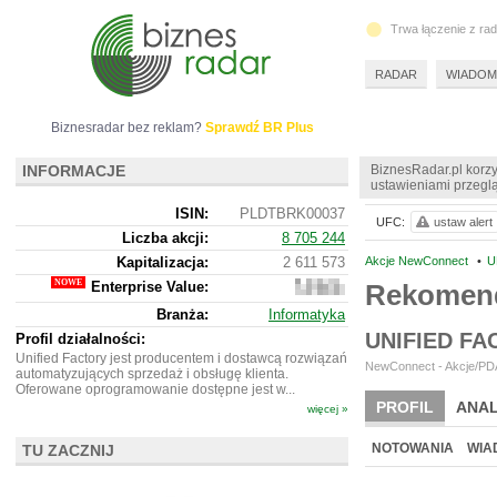
Trwa łączenie z ra
RADAR
WIADOM
Biznesradar bez reklam?
Sprawdź BR Plus
INFORMACJE
BiznesRadar.pl korzy
ustawieniami przeglą
ISIN:
PLDTBRK00037
UFC:
ustaw alert
Liczba akcji:
8 705 244
Kapitalizacja:
2 611 573
Akcje NewConnect
•
U
Enterprise Value:
Rekomend
15
009
Branża:
Informatyka
573
UNIFIED F
Profil działalności:
Unified Factory jest producentem i dostawcą rozwiązań
NewConnect - Akcje/PDA 
automatyzujących sprzedaż i obsługę klienta.
Oferowane oprogramowanie dostępne jest w...
PROFIL
ANAL
więcej »
NOWE
BR LAB
NOTOWANIA
WIA
TU ZACZNIJ
ARCHIWUM NOTO