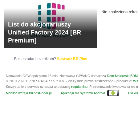
Nie znaleziono reko
List do akcjonariuszy
Unified Factory 2024 [BR
Premium]
Biznesradar bez reklam?
Sprawdź BR Plus
Notowania GPW opóźnione 15 min.
Notowania GPW/NC dostarcza
Dom Maklerski BDM 
© 2010-2026 BIZNESRADAR sp. z o.o. • Wszystkie prawa zastrzeżone • produkcja:
W3
Korzystanie z serwisu oznacza akceptację
regulaminu
. Prezentowanie kwotowania nie m
Mobilna wersja BiznesRadar.pl
Aplikacja dla systemu Android
Dla wła