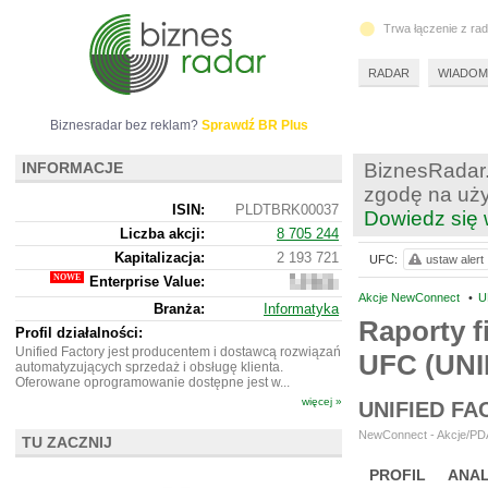
Trwa łączenie z ra
RADAR
WIADOM
Biznesradar bez reklam?
Sprawdź BR Plus
INFORMACJE
BiznesRadar.
zgodę na uży
ISIN:
PLDTBRK00037
Dowiedz się 
Liczba akcji:
8 705 244
Kapitalizacja:
2 193 721
UFC:
ustaw alert
Enterprise Value:
14
591
Akcje NewConnect
•
U
Branża:
Informatyka
721
Raporty f
Profil działalności:
Unified Factory jest producentem i dostawcą rozwiązań
UFC (UNI
automatyzujących sprzedaż i obsługę klienta.
Oferowane oprogramowanie dostępne jest w...
więcej »
UNIFIED F
NewConnect - Akcje/PDA 
TU ZACZNIJ
PROFIL
ANAL