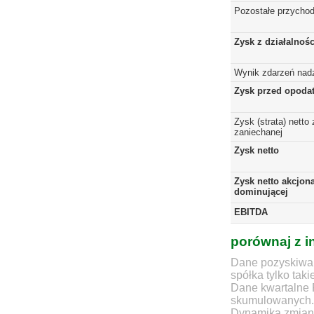
Pozostałe przychod
Zysk z działalnoś
Wynik zdarzeń nad
Zysk przed opoda
Zysk (strata) netto 
zaniechanej
Zysk netto
Zysk netto akcjona
dominującej
EBITDA
porównaj z i
Dane pozyskiwan
spółka tylko taki
Dane kwartalne 
skumulowanych.
Dynamika zmian d