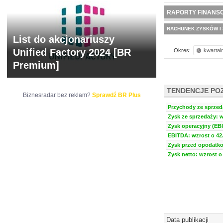
NOWE
BR LAB
RAPORTY FINANS
RACHUNEK ZYSKÓW I 
List do akcjonariuszy
Unified Factory 2024 [BR
Okres:
kwartal
Premium]
TENDENCJE PO
Biznesradar bez reklam?
Sprawdź BR Plus
Przychody ze sprzeda
Zysk ze sprzedaży: w
Zysk operacyjny (EBI
EBITDA: wzrost o 42.
Zysk przed opodatko
Zysk netto: wzrost o 
Data publikacji