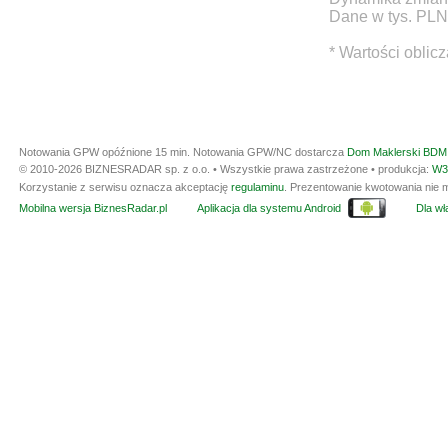
Dane w tys. PLN
* Wartości oblic
Notowania GPW opóźnione 15 min.
Notowania GPW/NC dostarcza
Dom Maklerski BDM 
© 2010-2026 BIZNESRADAR sp. z o.o. • Wszystkie prawa zastrzeżone • produkcja:
W3
Korzystanie z serwisu oznacza akceptację
regulaminu
. Prezentowanie kwotowania nie m
Mobilna wersja BiznesRadar.pl
Aplikacja dla systemu Android
Dla wła