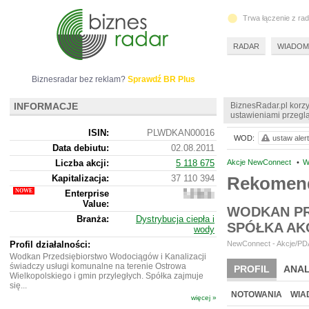
Trwa łączenie z ra
RADAR
WIADOM
Biznesradar bez reklam?
Sprawdź BR Plus
INFORMACJE
BiznesRadar.pl korzy
ustawieniami przeglą
ISIN:
PLWDKAN00016
WOD:
ustaw alert
Data debiutu:
02.08.2011
Liczba akcji:
5 118 675
Akcje NewConnect
•
W
Kapitalizacja:
37 110 394
Rekomen
Enterprise
43
Value:
063
WODKAN PR
394
Branża:
Dystrybucja ciepła i
SPÓŁKA AK
wody
Profil działalności:
NewConnect - Akcje/PDA
Wodkan Przedsiębiorstwo Wodociągów i Kanalizacji
świadczy usługi komunalne na terenie Ostrowa
PROFIL
ANAL
Wielkopolskiego i gmin przyległych. Spółka zajmuje
się...
NOWE
BR LAB
NOTOWANIA
WIA
więcej »