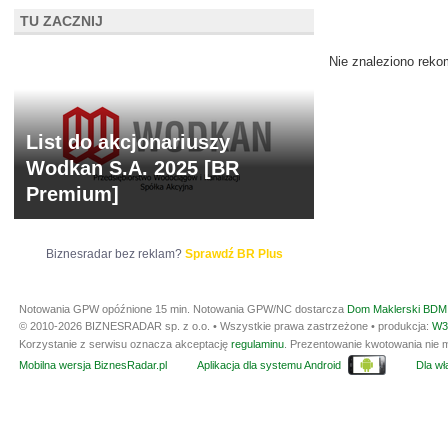
ARCHIWUM NOTO
TU ZACZNIJ
Nie znaleziono reko
List do akcjonariuszy
Wodkan S.A. 2025 [BR
Premium]
Biznesradar bez reklam?
Sprawdź BR Plus
Notowania GPW opóźnione 15 min.
Notowania GPW/NC dostarcza
Dom Maklerski BDM 
© 2010-2026 BIZNESRADAR sp. z o.o. • Wszystkie prawa zastrzeżone • produkcja:
W3
Korzystanie z serwisu oznacza akceptację
regulaminu
. Prezentowanie kwotowania nie m
Mobilna wersja BiznesRadar.pl
Aplikacja dla systemu Android
Dla wła