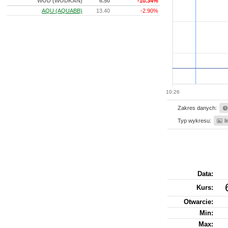
WOD (WODKAN)
6.50
-10.34%
AQU (AQUABB)
13.40
-2.90%
10:26
Zakres danych:
Typ wykresu:
l
Data:
Kurs
:
Otwarcie:
Min:
Max: