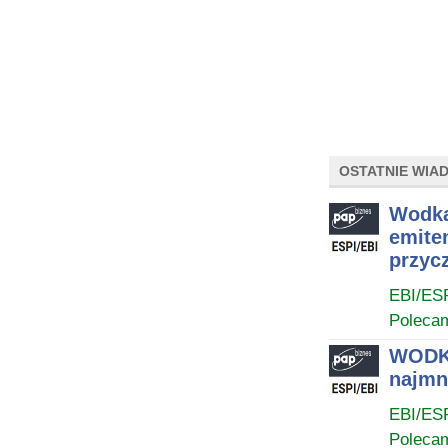
OSTATNIE WIA
Wodka
emiten
przyc
EBI/ES
Poleca
WODKA
najmn
EBI/ES
Poleca