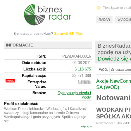
Trwa łączenie z ra
RADAR
WIADOM
Biznesradar bez reklam?
Sprawdź BR Plus
INFORMACJE
BiznesRadar.
zgodę na uży
ISIN:
PLWDKAN00016
Dowiedz się 
Data debiutu:
02.08.2011
Liczba akcji:
5 118 675
WOD:
ustaw alert
Kapitalizacja:
33 271 388
Akcje NewConn
Enterprise
39
Value:
224
SA (WOD)
388
Branża:
Dystrybucja ciepła i
Notowan
wody
Profil działalności:
WODKAN PR
Wodkan Przedsiębiorstwo Wodociągów i Kanalizacji
świadczy usługi komunalne na terenie Ostrowa
SPÓŁKA AK
Wielkopolskiego i gmin przyległych. Spółka zajmuje
się...
NewConnect - Akcje/PDA
więcej »