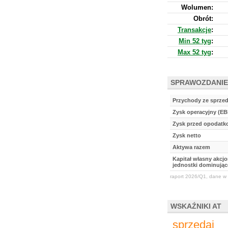
Wolumen:
Obrót:
Transakcje
:
Min 52 tyg
:
Max 52 tyg
:
SPRAWOZDANIE
Przychody ze sprze
Zysk operacyjny (EB
Zysk przed opodat
Zysk netto
Aktywa razem
Kapitał własny akcj
jednostki dominując
raport 2026/Q1, dane w 
WSKAŹNIKI AT
sprzedaj