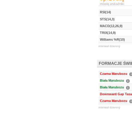
mówią wskaźniki
RSI(14)
STS(14,3)
MACD(12,26,9)
TRIX(14,9)
Williams %R(10)
interwał dzienny
FORMACJE ŚW
Czarna Marubozu
Biała Marubozu
Biała Marubozu
Downward Gap Tasu
Czarna Marubozu
interwał dzienny