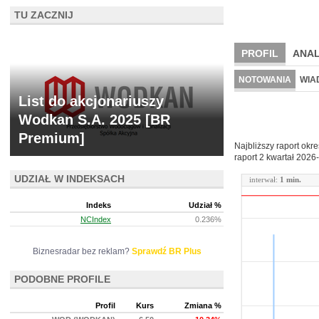
TU ZACZNIJ
PROFIL
ANAL
NOWE
BR LAB
NOTOWANIA
WIA
List do akcjonariuszy
ARCHIWUM NOTO
Wodkan S.A. 2025 [BR
Premium]
Najbliższy raport okr
raport 2 kwartał
2026-
UDZIAŁ W INDEKSACH
interwał:
1 min.
Indeks
Udział %
NCIndex
0.236%
Biznesradar bez reklam?
Sprawdź BR Plus
PODOBNE PROFILE
Profil
Kurs
Zmiana %