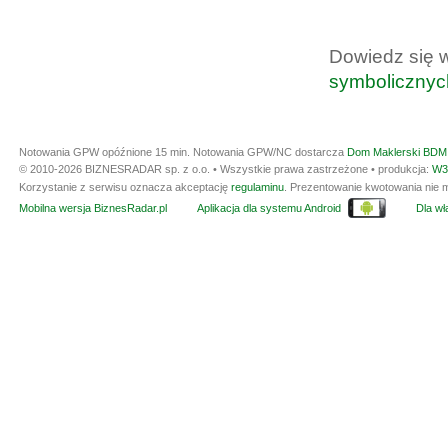
Dowiedz się 
symbolicznyc
Notowania GPW opóźnione 15 min.
Notowania GPW/NC dostarcza
Dom Maklerski BDM 
© 2010-2026 BIZNESRADAR sp. z o.o. • Wszystkie prawa zastrzeżone • produkcja:
W3
Korzystanie z serwisu oznacza akceptację
regulaminu
. Prezentowanie kwotowania nie m
Mobilna wersja BiznesRadar.pl
Aplikacja dla systemu Android
Dla wła