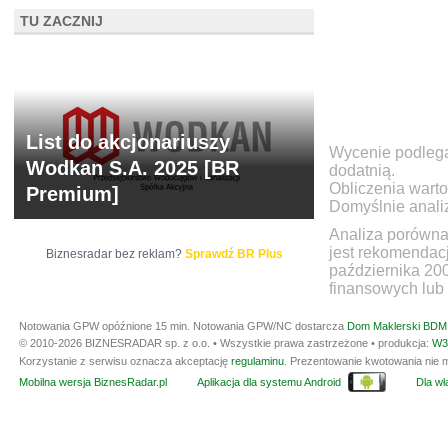
TU ZACZNIJ
List do akcjonariuszy
Wycenie podlegaj
Wodkan S.A. 2025 [BR
dodatnią.
Obliczenia warto
Premium]
Domyślnie anali
Analiza porówna
jest rekomendac
Biznesradar bez reklam?
Sprawdź BR Plus
października 20
finansowych lub 
Notowania GPW opóźnione 15 min.
Notowania GPW/NC dostarcza
Dom Maklerski BDM 
© 2010-2026 BIZNESRADAR sp. z o.o. • Wszystkie prawa zastrzeżone • produkcja:
W3
Korzystanie z serwisu oznacza akceptację
regulaminu
. Prezentowanie kwotowania nie m
Mobilna wersja BiznesRadar.pl
Aplikacja dla systemu Android
Dla wła