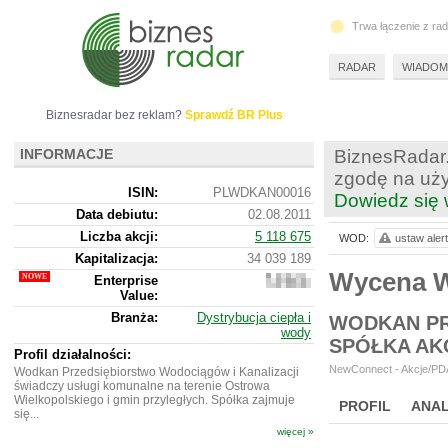
Trwa łączenie z ra
RADAR
WIADOM
Biznesradar bez reklam?
Sprawdź BR Plus
INFORMACJE
BiznesRadar.
zgodę na uży
ISIN:
PLWDKAN00016
Dowiedz się 
Data debiutu:
02.08.2011
Liczba akcji:
5 118 675
WOD:
ustaw alert
Kapitalizacja:
34 039 189
Wycena 
Enterprise
39
Value:
992
189
Branża:
Dystrybucja ciepła i
WODKAN PR
wody
SPÓŁKA AK
Profil działalności:
NewConnect - Akcje/PDA
Wodkan Przedsiębiorstwo Wodociągów i Kanalizacji
świadczy usługi komunalne na terenie Ostrowa
Wielkopolskiego i gmin przyległych. Spółka zajmuje
PROFIL
ANAL
się...
więcej »
NOWE
BR LAB