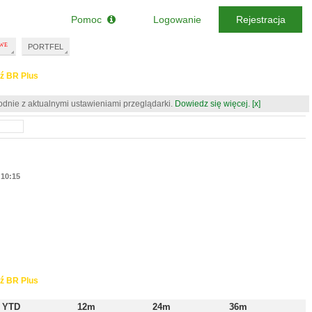
Pomoc
Logowanie
Rejestracja
PORTFEL
ź BR Plus
odnie z aktualnymi ustawieniami przeglądarki.
Dowiedz się więcej.
[x]
10:15
ź BR Plus
YTD
12m
24m
36m