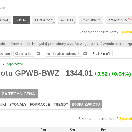
darem
OŚCI
GIEŁDA
FUNDUSZE
WALUTY
DYWIDENDY
NARZĘDZIA
Biznesradar bez reklam?
Sprawd
sta z plików cookie. Korzystając ze strony wyrażasz zgodę na używanie cookie, zg
aw alert
do radaru
dodaj do ulubionych
Znajdź profil:
Z
•
Stopa zwrotu
wrotu GPWB-BWZ
1344.01
+0.52
(+0.04%)
IZA TECHNICZNA
IKI
SYGNAŁY
FORMACJE
TRENDY
STOPA ZWROTU
Biznesradar bez reklam?
Sprawd
1m
3m
6m