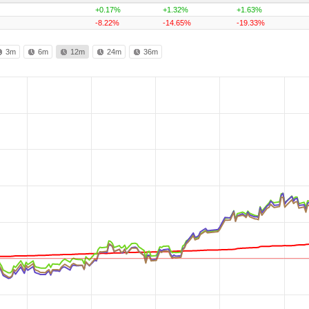
+0.17%
+1.32%
+1.63%
-8.22%
-14.65%
-19.33%
3m
6m
12m
24m
36m