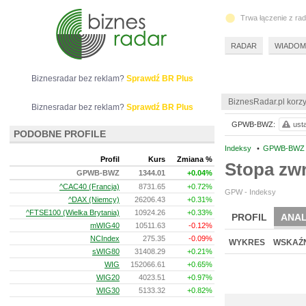
Trwa łączenie z ra
RADAR
WIADOM
Biznesradar bez reklam?
Sprawdź BR Plus
BiznesRadar.pl korzy
Biznesradar bez reklam?
Sprawdź BR Plus
GPWB-BWZ:
ust
PODOBNE PROFILE
Indeksy
•
GPWB-BW
Profil
Kurs
Zmiana %
Stopa z
GPWB-BWZ
1344.01
+0.04%
^CAC40 (Francja)
8731.65
+0.72%
GPW - Indeksy
^DAX (Niemcy)
26206.43
+0.31%
^FTSE100 (Wielka Brytania)
10924.26
+0.33%
PROFIL
ANAL
mWIG40
10511.63
-0.12%
NCIndex
275.35
-0.09%
WYKRES
WSKAŹN
sWIG80
31408.29
+0.21%
WIG
152066.61
+0.65%
WIG20
4023.51
+0.97%
WIG30
5133.32
+0.82%