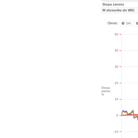
Stopa zwrotu
W stosunku do WIG
Okres:
1m
50
40
30
20
Stopa
zwrotu
%
10
0
-10