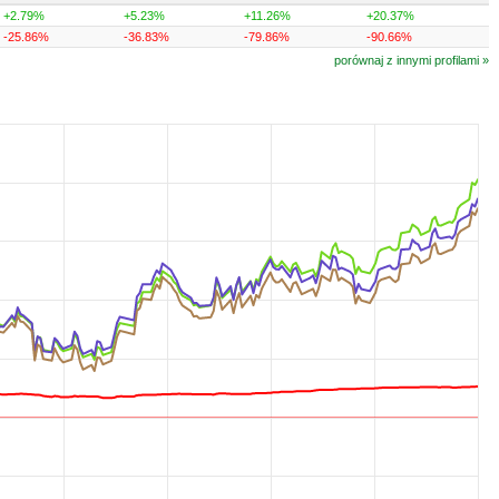
+2.79%
+5.23%
+11.26%
+20.37%
-25.86%
-36.83%
-79.86%
-90.66%
porównaj z innymi profilami »