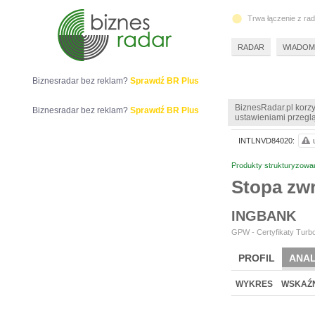
Trwa łączenie z ra
RADAR
WIADOM
Biznesradar bez reklam?
Sprawdź BR Plus
BiznesRadar.pl korzy
Biznesradar bez reklam?
Sprawdź BR Plus
ustawieniami przeglą
INTLNVD84020:
Produkty strukturyzowa
Stopa zw
INGBANK
GPW - Certyfikaty Turbo
PROFIL
ANAL
WYKRES
WSKAŹN