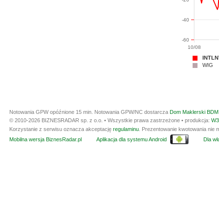
-40
-60
10/08
INTLN
WIG
Notowania GPW opóźnione 15 min.
Notowania GPW/NC dostarcza
Dom Maklerski BDM 
© 2010-2026 BIZNESRADAR sp. z o.o. • Wszystkie prawa zastrzeżone • produkcja:
W3
Korzystanie z serwisu oznacza akceptację
regulaminu
. Prezentowanie kwotowania nie m
Mobilna wersja BiznesRadar.pl
Aplikacja dla systemu Android
Dla wła