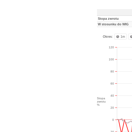
Stopa zwrotu
W stosunku do WIG
Okres:
1m
120
100
80
60
40
Stopa
zwrotu
%
20
0
-20