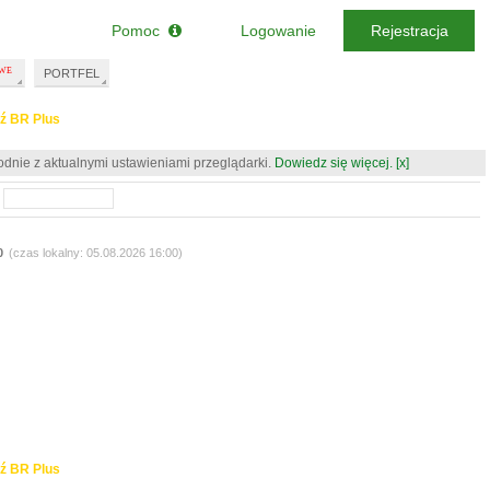
Pomoc
Logowanie
Rejestracja
PORTFEL
ź BR Plus
odnie z aktualnymi ustawieniami przeglądarki.
Dowiedz się więcej.
[x]
0
(czas lokalny: 05.08.2026 16:00)
ź BR Plus