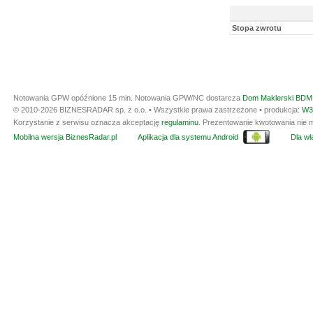
Stopa zwrotu
Notowania GPW opóźnione 15 min.
Notowania GPW/NC dostarcza
Dom Maklerski BDM 
© 2010-2026 BIZNESRADAR sp. z o.o. • Wszystkie prawa zastrzeżone • produkcja:
W3
Korzystanie z serwisu oznacza akceptację
regulaminu
. Prezentowanie kwotowania nie m
Mobilna wersja BiznesRadar.pl
Aplikacja dla systemu Android
Dla wła