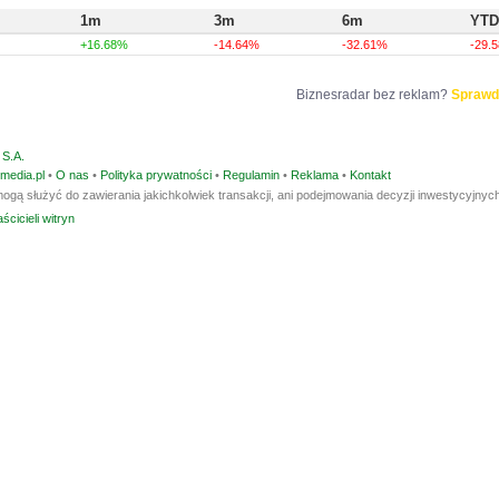
1m
3m
6m
YTD
+16.68%
-14.64%
-32.61%
-29.
Biznesradar bez reklam?
Sprawd
S.A.
media.pl
•
O nas
•
Polityka prywatności
•
Regulamin
•
Reklama
•
Kontakt
ogą służyć do zawierania jakichkolwiek transakcji, ani podejmowania decyzji inwestycyjnych
ścicieli witryn