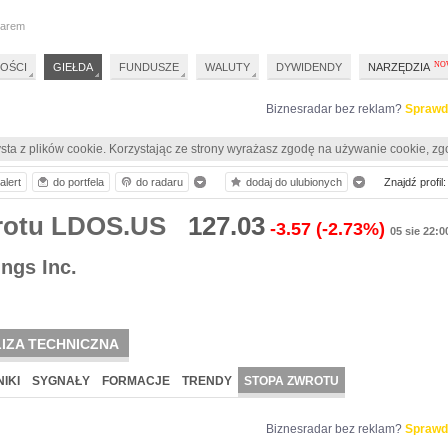
darem
OŚCI
GIEŁDA
FUNDUSZE
WALUTY
DYWIDENDY
NARZĘDZIA
Biznesradar bez reklam?
Sprawd
sta z plików cookie. Korzystając ze strony wyrażasz zgodę na używanie cookie, zg
alert
do portfela
do radaru
dodaj do ulubionych
Znajdź profil:
rotu LDOS.US
127.03
-3.57
(-2.73%)
05 sie 22:0
ngs Inc.
IZA TECHNICZNA
IKI
SYGNAŁY
FORMACJE
TRENDY
STOPA ZWROTU
Biznesradar bez reklam?
Sprawd