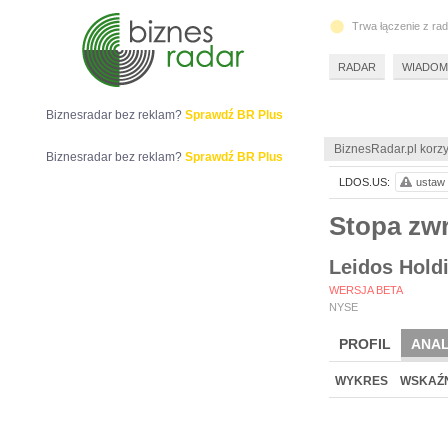
Trwa łączenie z ra
RADAR
WIADOM
Biznesradar bez reklam?
Sprawdź BR Plus
BiznesRadar.pl korzy
Biznesradar bez reklam?
Sprawdź BR Plus
LDOS.US:
ustaw 
Stopa zw
Leidos Holdi
WERSJA BETA
NYSE
PROFIL
ANAL
WYKRES
WSKAŹN