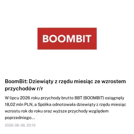
BoomBit: Dziewiąty z rzędu miesiąc ze wzrostem
przychodów r/r
W lipcu 2026 roku przychody brutto BBT (BOOMBIT) osiągnęły
18,02 mln PLN, a Spółka odnotowała dziewiąty z rzędu miesiąc
wzrostu rok do roku oraz wyższe przychody względem
poprzedniego...
2026-08-06, 20:19