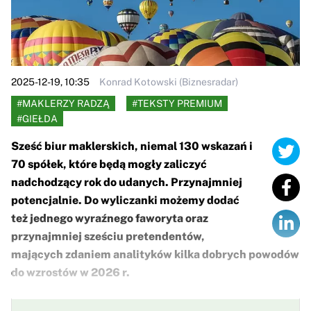
2025-12-19, 10:35
Konrad Kotowski (Biznesradar)
#MAKLERZY RADZĄ
#TEKSTY PREMIUM
#GIEŁDA
Sześć biur maklerskich, niemal 130 wskazań i
70 spółek, które będą mogły zaliczyć
nadchodzący rok do udanych. Przynajmniej
potencjalnie. Do wyliczanki możemy dodać
też jednego wyraźnego faworyta oraz
przynajmniej sześciu pretendentów,
mających zdaniem analityków kilka dobrych powodów
do wzrostów w 2026 r.