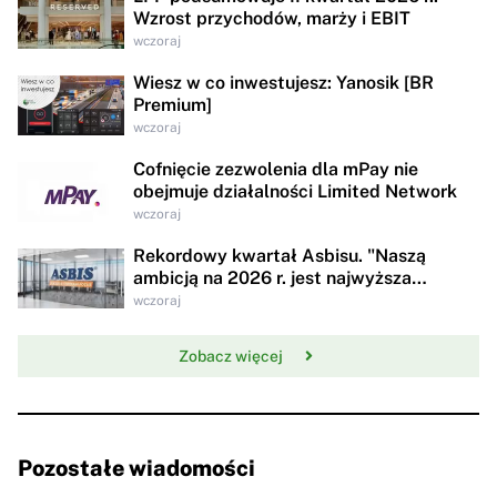
Wzrost przychodów, marży i EBIT
wczoraj
Wiesz w co inwestujesz: Yanosik [BR
Premium]
wczoraj
Cofnięcie zezwolenia dla mPay nie
obejmuje działalności Limited Network
wczoraj
Rekordowy kwartał Asbisu. "Naszą
ambicją na 2026 r. jest najwyższa
rentowności w historii"
wczoraj
Zobacz więcej
Pozostałe wiadomości