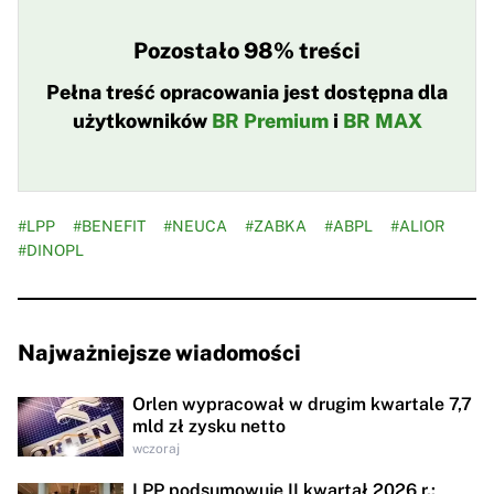
Pozostało 98% treści
Pełna treść opracowania jest dostępna dla
użytkowników
BR Premium
i
BR MAX
#LPP
#BENEFIT
#NEUCA
#ZABKA
#ABPL
#ALIOR
#DINOPL
Najważniejsze wiadomości
Orlen wypracował w drugim kwartale 7,7
mld zł zysku netto
wczoraj
LPP podsumowuje II kwartał 2026 r.: