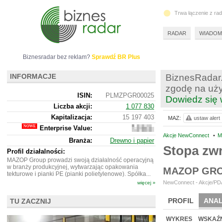
Trwa łączenie z ra
RADAR
WIADOM
Biznesradar bez reklam?
Sprawdź BR Plus
INFORMACJE
BiznesRadar.
zgodę na uży
ISIN:
PLMZPGR00025
Dowiedz się 
Liczba akcji:
1 077 830
Kapitalizacja:
15 197 403
MAZ:
ustaw alert
Enterprise Value:
23
222
Akcje NewConnect
•
M
Branża:
Drewno i papier
403
Stopa zw
Profil działalności:
MAZOP Group prowadzi swoją działalność operacyjną
w branży produkcyjnej, wytwarzając opakowania
MAZOP GRO
tekturowe i pianki PE (pianki polietylenowe). Spółka...
NewConnect - Akcje/PDA
więcej »
PROFIL
ANAL
TU ZACZNIJ
NOWE
BR LAB
WYKRES
WSKAŹN