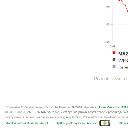
-20
-40
-60
6/08
MA
WIG
Drew
Przy obliczaniu 
Notowania GPW opóźnione 15 min.
Notowania GPW/NC dostarcza
Dom Maklerski BDM 
© 2010-2026 BIZNESRADAR sp. z o.o. • Wszystkie prawa zastrzeżone • produkcja:
W3
Korzystanie z serwisu oznacza akceptację
regulaminu
. Prezentowanie kwotowania nie m
Mobilna wersja BiznesRadar.pl
Aplikacja dla systemu Android
Dla wła