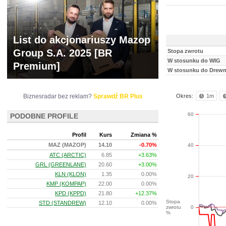
List do akcjonariuszy Mazop
Group S.A. 2025 [BR
Stopa zwrotu
W stosunku do WIG
Premium]
W stosunku do Drewno
Biznesradar bez reklam?
Sprawdź BR Plus
Okres:
1m
60
PODOBNE PROFILE
Profil
Kurs
Zmiana %
MAZ (MAZOP)
14.10
-0.70%
40
ATC (ARCTIC)
6.85
+3.63%
GRL (GREENLANE)
20.60
+3.00%
KLN (KLON)
1.35
0.00%
20
KMP (KOMPAP)
22.00
0.00%
KPD (KPPD)
21.80
+12.37%
Stopa
STD (STANDREW)
12.10
0.00%
zwrotu
0
%