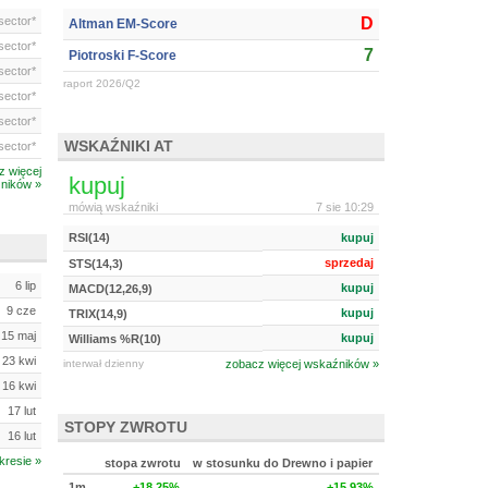
ector*
D
Altman EM-Score
ector*
7
Piotroski F-Score
ector*
raport 2026/Q2
ector*
ector*
WSKAŹNIKI AT
ector*
z więcej
kupuj
ników »
mówią wskaźniki
7 sie 10:29
RSI(14)
kupuj
sprzedaj
STS(14,3)
6 lip
kupuj
MACD(12,26,9)
9 cze
kupuj
TRIX(14,9)
15 maj
kupuj
Williams %R(10)
23 kwi
interwał dzienny
zobacz więcej wskaźników »
16 kwi
17 lut
STOPY ZWROTU
16 lut
kresie »
stopa zwrotu
w stosunku do Drewno i papier
1m
+18.25%
+15.93%