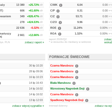
daży
13 380
+25.72%
r/r
C/WK
6.04
0.00
>~s
IT)
606
+61.60%
r/r
C/P
0.31
0.00
>~s
kowaniem
349
+926.47%
r/r
C/Z
53.71
0.00
>~s
278
+424.53%
r/r
C/ZO
9.96
0.00
>~s
22 636
-0.32%
r/r
ROE
11.24%
0.00%
>~s
onariuszy
ROA
1.32%
0.00%
>~s
2 661
+12.66%
r/r
ej
raport 2026/Q2
zobac
* w stosunku do mediany w sektorze
tys. PLN
zobacz raport »
wskaź
FORMACJE ŚWIECOWE
30 lip 10:20
Czarna Marubozu
28 lip 09:06
Czarna Marubozu
16 lip 10:23
Czarna Marubozu
14 lip 16:43
Biała Marubozu
14 lip 16:02
Wzrostowy Nagrobek Doji
14 lip 16:02
Czarna Marubozu
13 lip 12:03
Spadkowy Nagrobek Doji
zobacz więcej sygnałów »
interwał dzienny
zobacz na wy