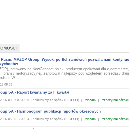
DOMOŚCI
f Rusin, MAZOP Group: Wysoki portfel zamówień pozwala nam kontynu
rzychodów
OP), notowany na NewConnect polski producent opakowań dla e-commerce,
 i branży motoryzacyjnej, zanotował najlepszy pod względem sprzedaży drugi
storii. W...
12:08:55
up SA - Raport kwartalny za II kwartał
2026-08-07 09:37:00
| Komunikaty ze spółek (EBI/ESPI)
|
Polecam!
|
Przeczytam później
oup SA - Harmonogram publikacji raportów okresowych
2026-08-05 12:37:04
| Komunikaty ze spółek (EBI/ESPI)
|
Polecam!
|
Przeczytam później