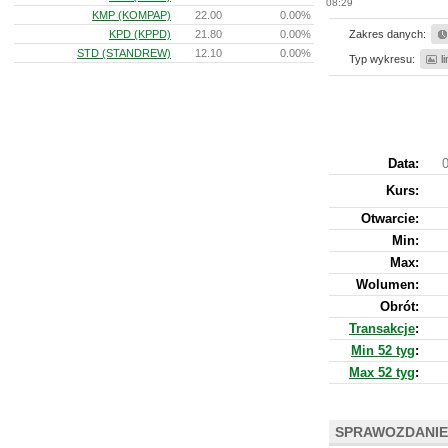
08:29
KMP (KOMPAP)
22.00
0.00%
KPD (KPPD)
21.80
0.00%
Zakres danych:
STD (STANDREW)
12.10
0.00%
Typ wykresu:
l
Data:
0
Kurs
:
Otwarcie:
Min:
Max:
Wolumen:
Obrót:
Transakcje
:
Min 52 tyg
:
Max 52 tyg
:
SPRAWOZDANIE