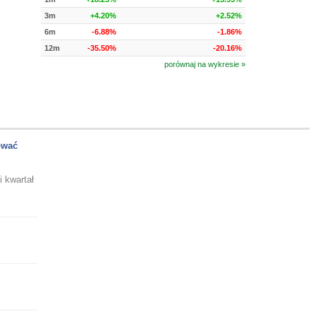
3m
+4.20%
+2.52%
6m
-6.88%
-1.86%
12m
-35.50%
-20.16%
porównaj na wykresie »
ować
 kwartał