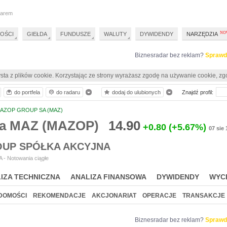
darem
OŚCI
GIEŁDA
FUNDUSZE
WALUTY
DYWIDENDY
NARZĘDZIA
Biznesradar bez reklam?
Sprawd
sta z plików cookie. Korzystając ze strony wyrażasz zgodę na używanie cookie, zg
do portfela
do radaru
dodaj do ulubionych
Znajdź profil:
AZOP GROUP SA (MAZ)
ia MAZ (MAZOP)
14.90
+0.80
(+5.67%)
07 sie 
UP SPÓŁKA AKCYJNA
 - Notowania ciągłe
IZA TECHNICZNA
ANALIZA FINANSOWA
DYWIDENDY
WYC
DOMOŚCI
REKOMENDACJE
AKCJONARIAT
OPERACJE
TRANSAKCJE
Biznesradar bez reklam?
Sprawd