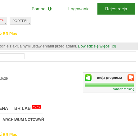
Pomoc
Logowanie
Rejestracja
PORTFEL
ź BR Plus
odnie z aktualnymi ustawieniami przeglądarki.
Dowiedz się więcej.
[x]
moja prognoza
10:29
zobacz ranking
NOWE
ENA
BR LAB
ARCHIWUM NOTOWAŃ
ź BR Plus