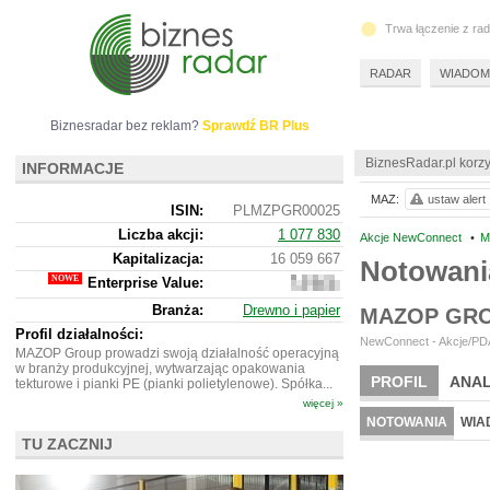
Trwa łączenie z ra
RADAR
WIADOM
Biznesradar bez reklam?
Sprawdź BR Plus
BiznesRadar.pl korzy
INFORMACJE
MAZ:
ustaw alert
ISIN:
PLMZPGR00025
Liczba akcji:
1 077 830
Akcje NewConnect
•
M
Kapitalizacja:
16 059 667
Notowan
Enterprise Value:
24
227
Branża:
Drewno i papier
MAZOP GRO
667
Profil działalności:
NewConnect - Akcje/PDA
MAZOP Group prowadzi swoją działalność operacyjną
w branży produkcyjnej, wytwarzając opakowania
PROFIL
ANAL
tekturowe i pianki PE (pianki polietylenowe). Spółka...
więcej »
NOTOWANIA
WIA
TU ZACZNIJ