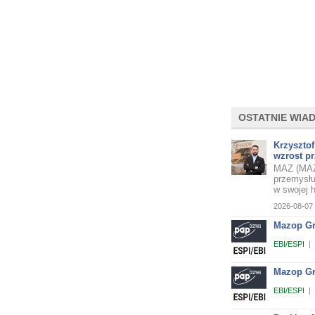
OSTATNIE WIA
Krzyszto
wzrost p
MAZ (MAZ
przemysłu
w swojej hi
2026-08-07 
Mazop Gro
EBI/ESPI
|
Mazop Gr
EBI/ESPI
|