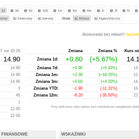
1d
3d
5d
10d
1m
3m
6m
1r
3l
5l
iniowy
świecowy
barowy
Skala:
liniowa
logarytmiczna
Biznesradar bez reklam?
Sprawd
7 sie 10:29
Zmiana
Zmiana %
Kurs o
14.90
+0.80
(+5.67%)
14.
Zmiana 1d:
14.90
Zmiana 7d:
+0.90
(+6.43%)
14
14.90
Zmiana 1m:
+2.30
(+18.25%)
12
14.90
Zmiana 3m:
+0.60
(+4.20%)
14
3
Zmiana YTD:
-1.90
(-11.31%)
16
45
Zmiana 12m:
-8.20
(-35.50%)
23
1
Przy obliczaniu stóp zwrotu kurs odniesienia uwzględnia dywi
12.00
22.00
 FINANSOWE
WSKAŹNIKI