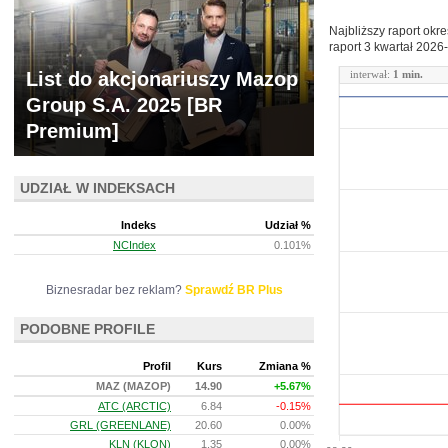
Najbliższy raport okr
raport 3 kwartał
2026-
List do akcjonariuszy Mazop
interwał:
1 min.
Group S.A. 2025 [BR
Premium]
UDZIAŁ W INDEKSACH
Indeks
Udział %
NCIndex
0.101%
Biznesradar bez reklam?
Sprawdź BR Plus
PODOBNE PROFILE
Profil
Kurs
Zmiana %
MAZ (MAZOP)
14.90
+5.67%
ATC (ARCTIC)
6.84
-0.15%
GRL (GREENLANE)
20.60
0.00%
KLN (KLON)
1.35
0.00%