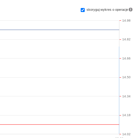
skoryguj wykres o operacje
14.98
14.82
14.66
14.50
14.34
14.18
14.02