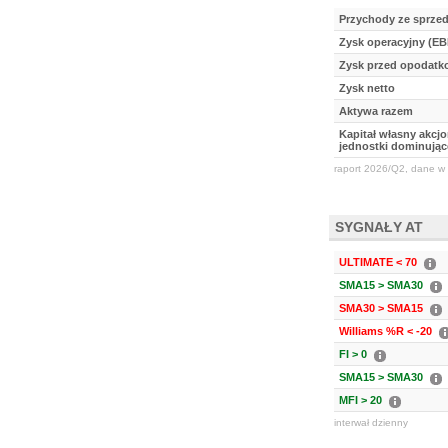
Przychody ze sprze
Zysk operacyjny (EB
Zysk przed opodat
Zysk netto
Aktywa razem
Kapitał własny akcj
jednostki dominując
raport 2026/Q2, dane w 
SYGNAŁY AT
ULTIMATE < 70
SMA15 > SMA30
SMA30 > SMA15
Williams %R < -20
FI > 0
SMA15 > SMA30
MFI > 20
interwał dzienny