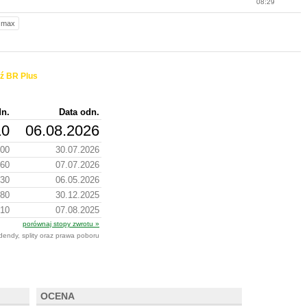
08:29
max
ź BR Plus
dn.
Data odn.
10
06.08.2026
.00
30.07.2026
.60
07.07.2026
.30
06.05.2026
.80
30.12.2025
.10
07.08.2025
porównaj stopy zwrotu »
dendy, splity oraz prawa poboru
OCENA