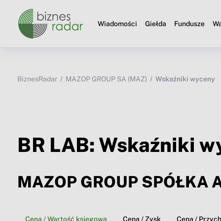
Wiadomości
Giełda
Fundusze
Wa
BiznesRadar
MAZOP GROUP SA (MAZ)
Wskaźniki wyceny
BR LAB: Wskaźniki w
MAZOP GROUP SPÓŁKA 
Cena / Wartość księgowa
Cena / Zysk
Cena / Przyc