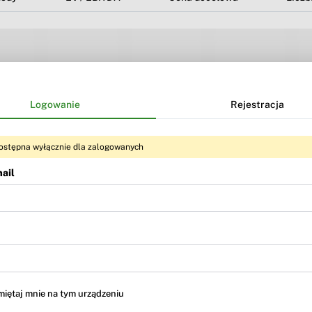
Logowanie
Rejestracja
ostępna wyłącznie dla zalogowanych
ail
Treść dostępna dla użytkowników
BR Premium
i
BR MAX
iętaj mnie na tym urządzeniu