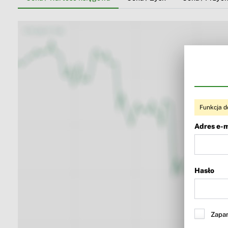
Funkcja d
Adres e-m
Hasło
Zapam