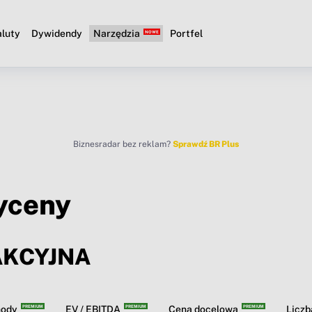
luty
Dywidendy
Narzędzia
Portfel
Biznesradar bez reklam?
Sprawdź BR Plus
yceny
AKCYJNA
hody
EV / EBITDA
Cena docelowa
Licz