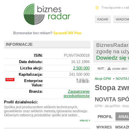
Trwa łączenie z ra
RADAR
WIADOM
Biznesradar bez reklam?
Sprawdź BR Plus
INFORMACJE
BiznesRadar.
zgodę na uży
ISIN:
PLNVITA00018
Dowiedz się 
Data debiutu:
16.12.1994
Liczba akcji:
2 500 000
NVT:
ustaw alert
Kapitalizacja:
241 500 000
Akcje GPW
•
NOVITA 
Enterprise
237
Value:
474
Stopa zw
000
Branża:
Zaopatrzenie
przedsiębiorstw
NOVITA SP
Profil działalności:
GPW - Akcje/PDA - Noto
Spółka jest producentem włóknin technicznych,
geowłóknin oraz włóknin metodą iglowania wodnego.
Głównym odbiorcą produktów spółki jest sektor...
PROFIL
ANAL
więcej »
NOWE
BR LAB
WYKRES
WSKAŹN