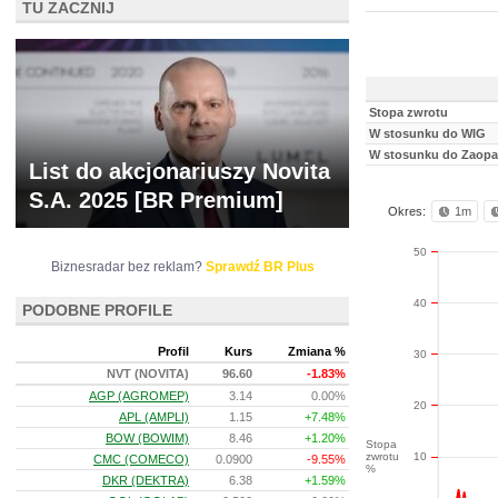
TU ZACZNIJ
Stopa zwrotu
W stosunku do WIG
W stosunku do Zaopat
List do akcjonariuszy Novita
S.A. 2025 [BR Premium]
Okres:
1m
50
Biznesradar bez reklam?
Sprawdź BR Plus
40
PODOBNE PROFILE
Profil
Kurs
Zmiana %
30
NVT (NOVITA)
96.60
-1.83%
AGP (AGROMEP)
3.14
0.00%
20
APL (AMPLI)
1.15
+7.48%
BOW (BOWIM)
8.46
+1.20%
Stopa
zwrotu
10
CMC (COMECO)
0.0900
-9.55%
%
DKR (DEKTRA)
6.38
+1.59%