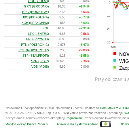
GOL (GOLAB)
0.500
0.00%
0
GRN (GRODNO)
18.35
+1.94%
HPG (HONEYPAY)
2.38
-4.03%
-10
IBC (IBCPOLSKA)
5.50
+5.77%
KCH (KRAKCHEM)
0.566
+5.60%
KGL
10.60
+2.91%
-20
LTX (LENTEX)
6.86
-2.56%
PRS (PRYMUS)
6.00
0.00%
-30
PTN (POLTRONIC)
0.675
+5.47%
6/08
RGL (ROBSGROUP)
0.230
-22.03%
NOV
STF (STALPROFI)
9.16
+1.55%
WIG
SZR (SZAR)
0.0620
-2.36%
VDS (VIDIS)
4.60
0.00%
Zaop
Przy obliczaniu 
Notowania GPW opóźnione 15 min.
Notowania GPW/NC dostarcza
Dom Maklerski BDM 
© 2010-2026 BIZNESRADAR sp. z o.o. • Wszystkie prawa zastrzeżone • produkcja:
W3
Korzystanie z serwisu oznacza akceptację
regulaminu
. Prezentowanie kwotowania nie m
Mobilna wersja BiznesRadar.pl
Aplikacja dla systemu Android
Dla wła