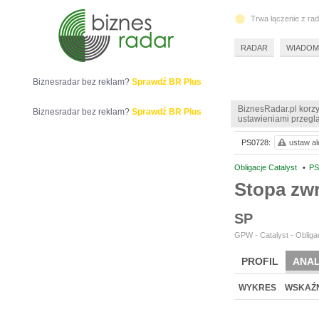
Trwa łączenie z ra
RADAR
WIADOM
Biznesradar bez reklam?
Sprawdź BR Plus
BiznesRadar.pl korzy
Biznesradar bez reklam?
Sprawdź BR Plus
ustawieniami przeglą
PS0728:
ustaw al
Obligacje Catalyst
•
PS
Stopa zw
SP
GPW - Catalyst - Obligac
PROFIL
ANAL
WYKRES
WSKAŹN