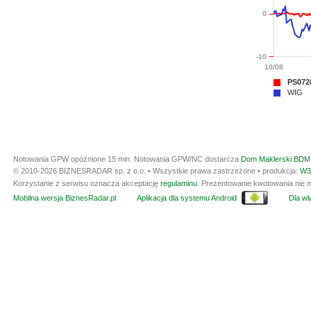
0
-10
10/08
PS072
WIG
Notowania GPW opóźnione 15 min.
Notowania GPW/NC dostarcza
Dom Maklerski BDM 
© 2010-2026 BIZNESRADAR sp. z o.o. • Wszystkie prawa zastrzeżone • produkcja:
W3
Korzystanie z serwisu oznacza akceptację
regulaminu
. Prezentowanie kwotowania nie m
Mobilna wersja BiznesRadar.pl
Aplikacja dla systemu Android
Dla wła