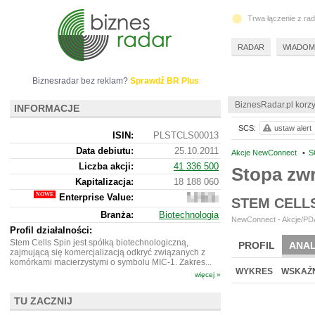
Trwa łączenie z ra
RADAR
WIADOM
Biznesradar bez reklam?
Sprawdź BR Plus
BiznesRadar.pl korzy
INFORMACJE
SCS:
ustaw alert
ISIN:
PLSTCLS00013
Data debiutu:
25.10.2011
Akcje NewConnect
•
S
Liczba akcji:
41 336 500
Stopa zw
Kapitalizacja:
18 188 060
Enterprise Value:
18
STEM CELL
328
Branża:
Biotechnologia
060
NewConnect - Akcje/PDA
Profil działalności:
Stem Cells Spin jest spółką biotechnologiczną,
PROFIL
ANAL
zajmującą się komercjalizacją odkryć związanych z
komórkami macierzystymi o symbolu MIC-1. Zakres...
WYKRES
WSKAŹN
więcej »
TU ZACZNIJ