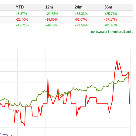
YTD
12m
24m
36m
+8.37%
+21.55%
+33.33%
+25.71%
-21.40%
-19.00%
-61.07%
-87.17%
+17.71%
+49.02%
+79.59%
+81.48%
porównaj z innymi profilami »