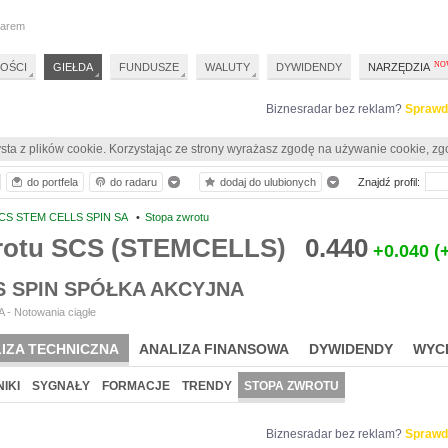
darem
OŚCI
GIEŁDA
FUNDUSZE
WALUTY
DYWIDENDY
NARZĘDZIA
Biznesradar bez reklam?
Sprawd
sta z plików cookie. Korzystając ze strony wyrażasz zgodę na używanie cookie, zg
do portfela
do radaru
dodaj do ulubionych
Znajdź profil:
CS STEM CELLS SPIN SA
•
Stopa zwrotu
rotu SCS (STEMCELLS)
0.440
+0.040
(
S SPIN SPÓŁKA AKCYJNA
 - Notowania ciągłe
IZA TECHNICZNA
ANALIZA FINANSOWA
DYWIDENDY
WYC
IKI
SYGNAŁY
FORMACJE
TRENDY
STOPA ZWROTU
Biznesradar bez reklam?
Sprawd