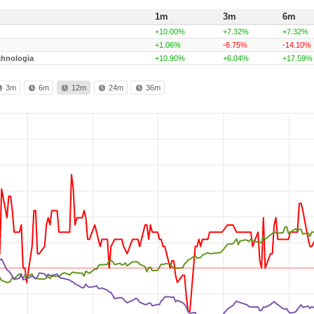
1m
3m
6m
+10.00%
+7.32%
+7.32%
+1.06%
-6.75%
-14.10%
chnologia
+10.90%
+6.04%
+17.59%
3m
6m
12m
24m
36m