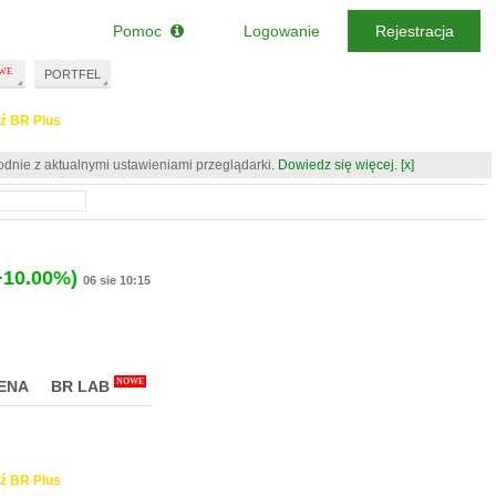
Pomoc
Logowanie
Rejestracja
PORTFEL
ź BR Plus
odnie z aktualnymi ustawieniami przeglądarki.
Dowiedz się więcej.
[x]
+10.00%)
06 sie 10:15
NOWE
ENA
BR LAB
ź BR Plus