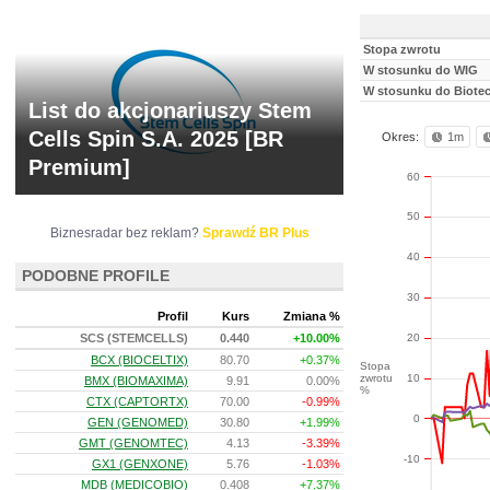
Stopa zwrotu
W stosunku do WIG
W stosunku do Biote
List do akcjonariuszy Stem
Cells Spin S.A. 2025 [BR
Okres:
1m
Premium]
60
50
Biznesradar bez reklam?
Sprawdź BR Plus
40
PODOBNE PROFILE
30
Profil
Kurs
Zmiana %
SCS (STEMCELLS)
0.440
+10.00%
20
BCX (BIOCELTIX)
80.70
+0.37%
Stopa
zwrotu
10
BMX (BIOMAXIMA)
9.91
0.00%
%
CTX (CAPTORTX)
70.00
-0.99%
0
GEN (GENOMED)
30.80
+1.99%
GMT (GENOMTEC)
4.13
-3.39%
-10
GX1 (GENXONE)
5.76
-1.03%
MDB (MEDICOBIO)
0.408
+7.37%