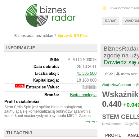
Trwa łączenie z ra
RADAR
WIADOM
Biznesradar bez reklam?
Sprawdź BR Plus
INFORMACJE
BiznesRadar.
zgodę na uży
ISIN:
PLSTCLS00013
Dowiedz się 
Data debiutu:
25.10.2011
Liczba akcji:
41 336 500
SCS:
ustaw alert
Kapitalizacja:
18 188 060
Akcje NewConnect
•
S
Enterprise Value:
18
328
Wskaźnik
Branża:
Biotechnologia
060
Profil działalności:
0.440
+0.04
Stem Cells Spin jest spółką biotechnologiczną,
zajmującą się komercjalizacją odkryć związanych z
STEM CELL
komórkami macierzystymi o symbolu MIC-1. Zakres...
więcej »
NewConnect - Akcje/PDA
TU ZACZNIJ
PROFIL
ANAL