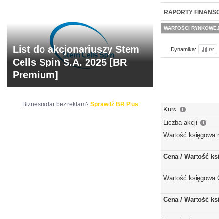
NOWE
BR LAB
RAPORTY FINANS
WARTOŚCI RYNKOWE
List do akcjonariuszy Stem
Dynamika:
r/r
Cells Spin S.A. 2025 [BR
Premium]
Biznesradar bez reklam?
Sprawdź BR Plus
Kurs
Liczba akcji
Wartość księgowa 
Cena / Wartość k
Wartość księgowa 
Cena / Wartość k