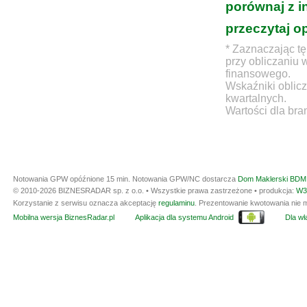
porównaj z i
przeczytaj o
* Zaznaczając tę
przy obliczaniu 
finansowego.
Wskaźniki oblicz
kwartalnych.
Wartości dla bra
Notowania GPW opóźnione 15 min.
Notowania GPW/NC dostarcza
Dom Maklerski BDM 
© 2010-2026 BIZNESRADAR sp. z o.o. • Wszystkie prawa zastrzeżone • produkcja:
W3
Korzystanie z serwisu oznacza akceptację
regulaminu
. Prezentowanie kwotowania nie m
Mobilna wersja BiznesRadar.pl
Aplikacja dla systemu Android
Dla wła