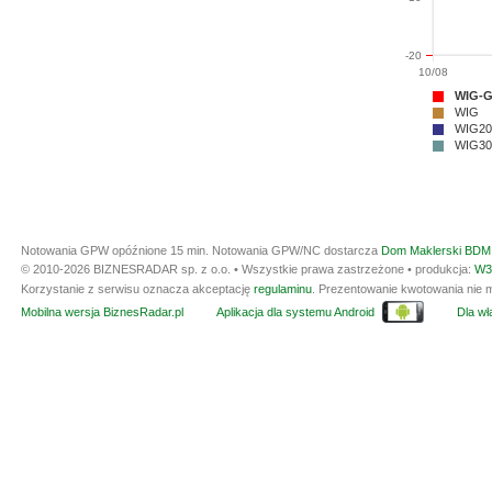
-20
10/08
WIG-
WIG
WIG20
WIG30
Notowania GPW opóźnione 15 min.
Notowania GPW/NC dostarcza
Dom Maklerski BDM 
© 2010-2026 BIZNESRADAR sp. z o.o. • Wszystkie prawa zastrzeżone • produkcja:
W3
Korzystanie z serwisu oznacza akceptację
regulaminu
. Prezentowanie kwotowania nie m
Mobilna wersja BiznesRadar.pl
Aplikacja dla systemu Android
Dla wła