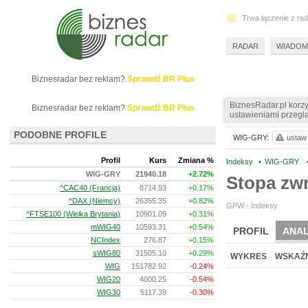
Trwa łączenie z ra
RADAR
WIADOM
Biznesradar bez reklam?
Sprawdź BR Plus
BiznesRadar.pl korzy
Biznesradar bez reklam?
Sprawdź BR Plus
ustawieniami przeglą
PODOBNE PROFILE
WIG-GRY:
ustaw 
Profil
Kurs
Zmiana %
Indeksy
•
WIG-GRY
WIG-GRY
21940.18
+2.72%
Stopa zw
^CAC40 (Francja)
8714.93
+0.17%
^DAX (Niemcy)
26355.35
+0.82%
GPW - Indeksy
^FTSE100 (Wielka Brytania)
10901.09
+0.31%
mWIG40
10593.31
+0.54%
PROFIL
ANAL
NCIndex
276.87
+0.15%
sWIG80
31505.10
+0.29%
WYKRES
WSKAŹN
WIG
151782.92
-0.24%
WIG20
4000.25
-0.54%
WIG30
5117.39
-0.30%