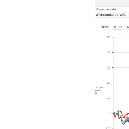
Stopa zwrotu
W stosunku do WIG
Okres:
1m
50
40
30
20
Stopa
zwrotu
%
10
0
-10