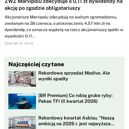
ZWZ Marvipolu zdecyduje o 0,11 zł dywidendy na
akcję po zgodzie obligatariuszy
Akcjonarisze Marvipolu zdecydują na walnym zgromadzeniu,
zwołanym na 28 czerwca, o przeznaczeniu 4,57 mln zł na
dywidendę, co oznacza wypłatę na rzecz akcjonariuszy spółki w
wysokości 0,11...
2016-06-01, 19:04
Najczęściej czytane
Rekordowa sprzedaż Modivo. Ale
wyniki spadły
[BR Premium] Co robią grube ryby:
Pekao TFI (II kwartał 2026)
Rekordowy kwartał Asbisu. "Naszą
ambicją na 2026 r. jest najwyższa