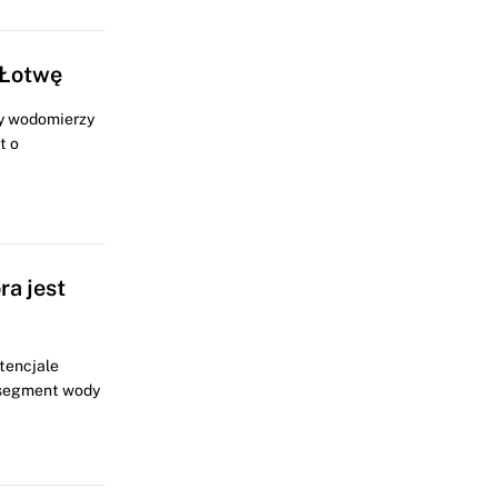
 Łotwę
y wodomierzy
t o
a jest
tencjale
, segment wody