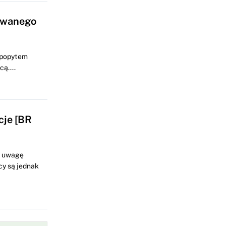
gowanego
 popytem
ą....
je [BR
d uwagę
cy są jednak