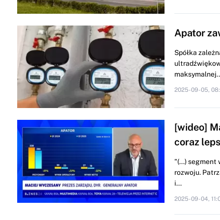
Apator z
Spółka zależ
ultradźwiękow
maksymalnej..
2025-09-05, 08
[wideo] M
coraz lep
"(...) segment
rozwoju. Patr
i...
2025-09-04, 11: