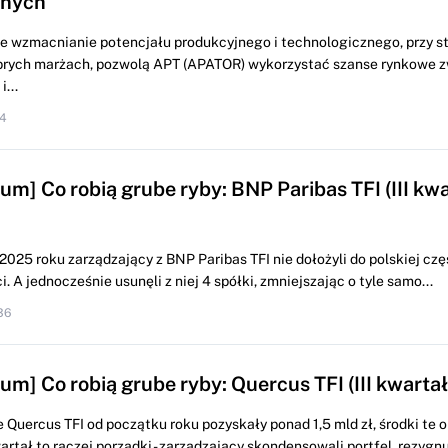
jnych
 wzmacnianie potencjału produkcyjnego i technologicznego, przy st
brych marżach, pozwolą APT (APATOR) wykorzystać szanse rynkowe z
...
44
m] Co robią grube ryby: BNP Paribas TFI (III kwa
 2025 roku zarządzający z BNP Paribas TFI nie dołożyli do polskiej czę
. A jednocześnie usunęli z niej 4 spółki, zmniejszając o tyle samo...
36
um] Co robią grube ryby: Quercus TFI (III kwarta
Quercus TFI od początku roku pozyskały ponad 1,5 mld zł, środki te 
artał to raczej porządki - zarządzający skondensowali portfel, rezygnu