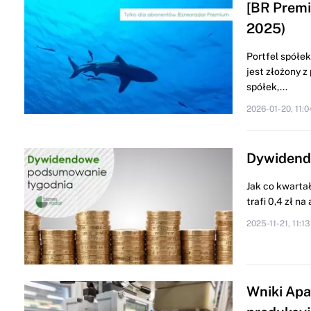
[BR Premi
2025)
Portfel spółe
jest złożony 
spółek,...
2026-01-20, 11:0
Dywidendo
Jak co kwartał
trafi 0,4 zł n
2025-11-21, 11:13
Wniki Apa