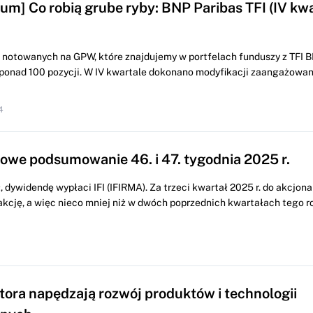
um] Co robią grube ryby: BNP Paribas TFI (IV kw
k notowanych na GPW, które znajdujemy w portfelach funduszy z TFI 
z ponad 100 pozycji. W IV kwartale dokonano modyfikacji zaangażowan
4
we podsumowanie 46. i 47. tygodnia 2025 r.
, dywidendę wypłaci IFI (IFIRMA). Za trzeci kwartał 2025 r. do akcjona
a akcję, a więc nieco mniej niż w dwóch poprzednich kwartałach tego ro
tora napędzają rozwój produktów i technologii