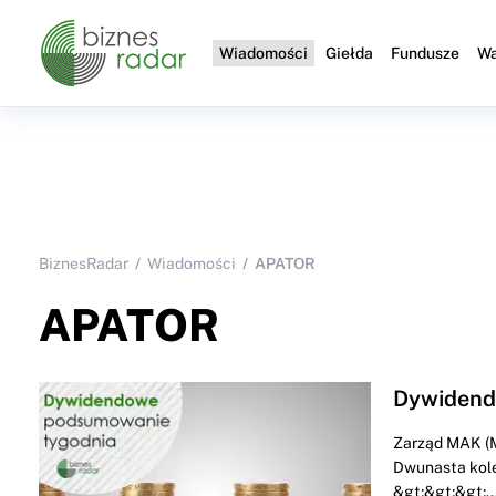
Wiadomości
Giełda
Fundusze
Wa
BiznesRadar
Wiadomości
APATOR
APATOR
Dywidendo
Zarząd MAK (M
Dwunasta kolej
&gt;&gt;&gt;..