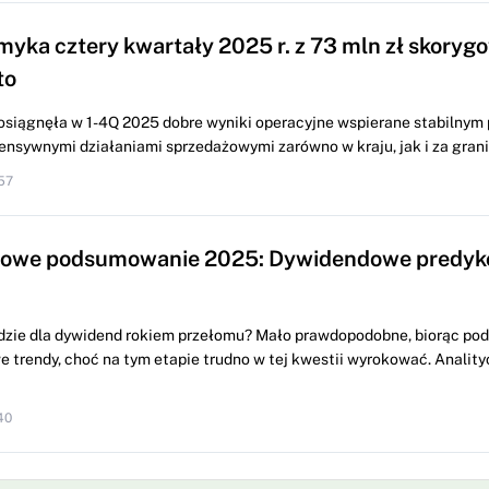
myka cztery kwartały 2025 r. z 73 mln zł skory
to
osiągnęła w 1-4Q 2025 dobre wyniki operacyjne wspierane stabilnym
ensywnymi działaniami sprzedażowymi zarówno w kraju, jak i za granic
57
owe podsumowanie 2025: Dywidendowe predykc
ędzie dla dywidend rokiem przełomu? Mało prawdopodobne, biorąc po
 trendy, choć na tym etapie trudno w tej kwestii wyrokować. Anality
40