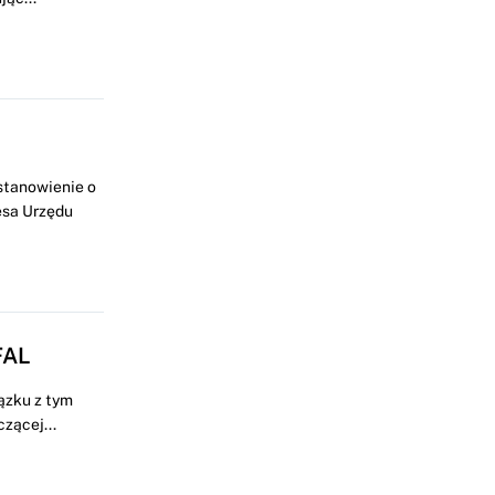
stanowienie o
esa Urzędu
FAL
ązku z tym
zącej...