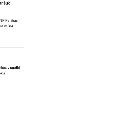
artał
BNP Paribas
ia w 3/4
riuszy spółki
ku....