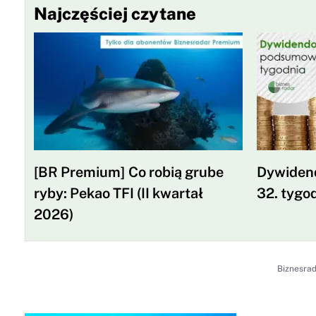
Najczęściej czytane
[BR Premium] Co robią grube
Dywiden
ryby: Pekao TFI (II kwartał
32. tygod
2026)
Biznesra