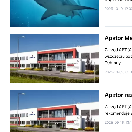
2025-10-10, 12:0
Apator Me
Zarząd APT (A
wszczęciu po
Ochrony...
2025-10-02, 09:
Apator re
Zarząd APT (A
rekomenduje W
2025-09-16, 13: