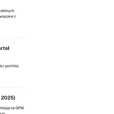
abilnych
wiązane z
rtał
ści portfela
ł 2025)
omijają na GPW.
jąc...