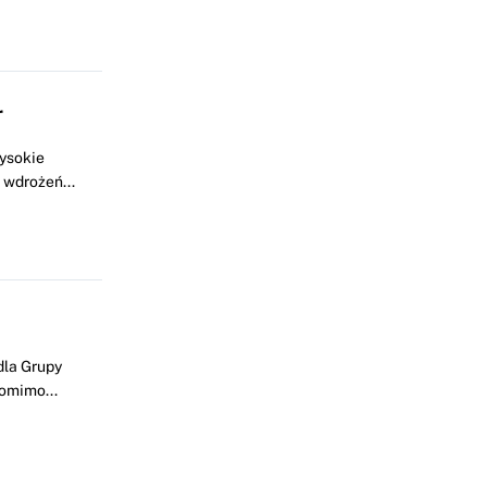
r
ysokie
 wdrożeń...
dla Grupy
Pomimo...