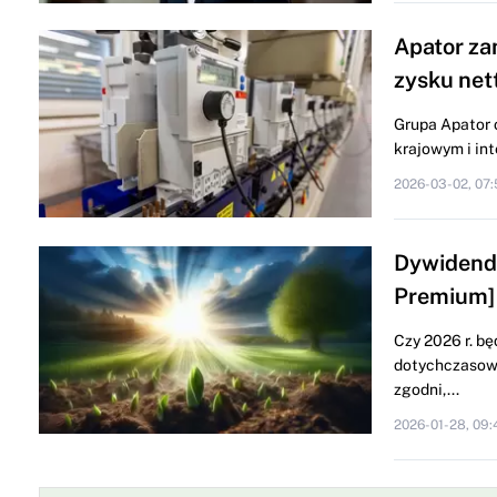
Apator za
zysku net
Grupa Apator 
krajowym i int
2026-03-02, 07:
Dywidend
Premium]
Czy 2026 r. b
dotychczasowe
zgodni,...
2026-01-28, 09: