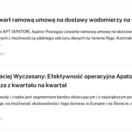
awarł ramową umowę na dostawy wodomierzy na
na APT (APATOR), Apator Powogaz zawarła ramową umowę na dostaw
ych z możliwością zdalnego odczytu danych na terenie Rygi. Kontrak
.
:50
aciej Wyczesany: Efektywność operacyjna Apator
sza z kwartału na kwartał
 wody i ciepła jest segmentem bardzo obiecującym i o największym po
ząc na możliwość skalowalności tego biznesu w Europie i na Świecie
07