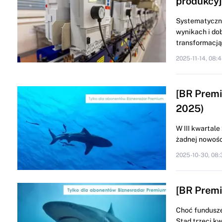
produkcy
Systematyczne
wynikach i do
transformacją i
2025-11-14, 08:
[BR Premiu
2025)
W III kwartale
żadnej nowości
2025-10-30, 08:
[BR Premi
Choć fundusze 
Stąd trzeci kw