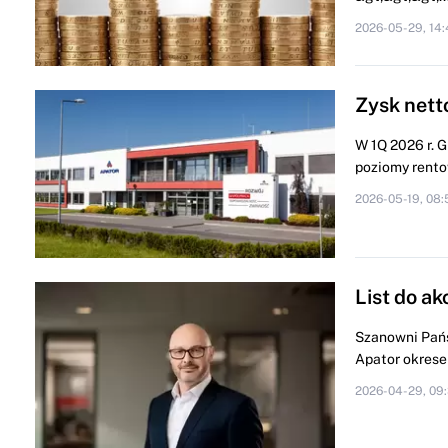
2026-05-29, 14:
Zysk nett
W 1Q 2026 r. 
poziomy rentow
2026-05-19, 08:
List do a
Szanowni Pańs
Apator okresem
2026-04-29, 09