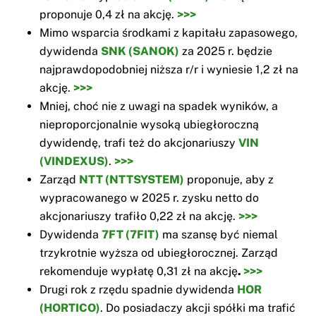
proponuje 0,4 zł na akcję.
>>>
Mimo wsparcia środkami z kapitału zapasowego,
dywidenda
SNK (SANOK)
za 2025 r. będzie
najprawdopodobniej niższa r/r i wyniesie 1,2 zł na
akcję.
>>>
Mniej, choć nie z uwagi na spadek wyników, a
nieproporcjonalnie wysoką ubiegłoroczną
dywidendę, trafi też do akcjonariuszy
VIN
(VINDEXUS)
.
>>>
Zarząd
NTT (NTTSYSTEM)
proponuje, aby z
wypracowanego w 2025 r. zysku netto do
akcjonariuszy trafiło 0,22 zł na akcję.
>>>
Dywidenda
7FT (7FIT)
ma szansę być niemal
trzykrotnie wyższa od ubiegłorocznej. Zarząd
rekomenduje wypłatę 0,31 zł na akcję
.
>>>
Drugi rok z rzędu spadnie dywidenda
HOR
(HORTICO)
. Do posiadaczy akcji spółki ma trafić