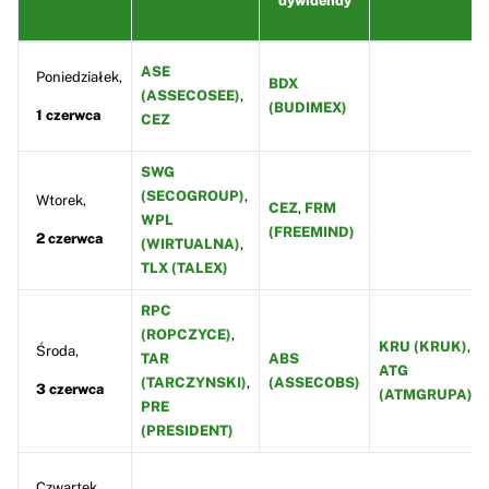
dywidendy
ASE
Poniedziałek,
BDX
(ASSECOSEE)
,
(BUDIMEX)
1 czerwca
CEZ
SWG
(SECOGROUP)
,
Wtorek,
CEZ
,
FRM
WPL
(FREEMIND)
2 czerwca
(WIRTUALNA)
,
TLX (TALEX)
RPC
(ROPCZYCE)
,
KRU (KRUK)
,
Środa,
TAR
ABS
ATG
(TARCZYNSKI)
,
(ASSECOBS)
3 czerwca
(ATMGRUPA)
PRE
(PRESIDENT)
Czwartek,