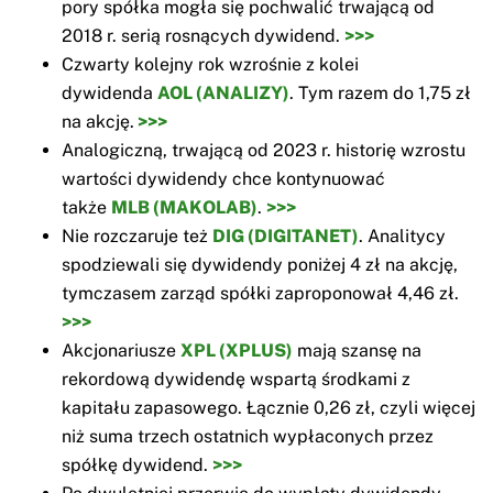
pory spółka mogła się pochwalić trwającą od
2018 r. serią rosnących dywidend.
>>>
Czwarty kolejny rok wzrośnie z kolei
dywidenda
AOL (ANALIZY)
. Tym razem do 1,75 zł
na akcję.
>>>
Analogiczną, trwającą od 2023 r. historię wzrostu
wartości dywidendy chce kontynuować
także
MLB (MAKOLAB)
.
>>>
Nie rozczaruje też
DIG (DIGITANET)
. Analitycy
spodziewali się dywidendy poniżej 4 zł na akcję,
tymczasem zarząd spółki zaproponował 4,46 zł.
>>>
Akcjonariusze
XPL (XPLUS)
mają szansę na
rekordową dywidendę wspartą środkami z
kapitału zapasowego. Łącznie 0,26 zł, czyli więcej
niż suma trzech ostatnich wypłaconych przez
spółkę dywidend.
>>>