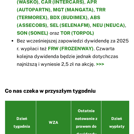
(WASKO)
,
CAR (INTERCARS)
,
APR
(AUTOPARTN)
,
MGT (MANGATA)
,
TRR
(TERMOREX)
,
BDX (BUDIMEX)
,
ABS
(ASSECOBS)
,
SEL (SELENAFM)
,
NEU (NEUCA)
,
SON (SONEL)
oraz
TOR (TORPOL)
Bez wcześniejszej zapowiedzi dywidendę za 2025
r. wypłaci też
FRW (FROZENWAY)
. Czwarta
kolejna dywidenda będzie jednak dotychczas
najniższą i wyniesie 2,5 zł na akcję.
>>>
Co nas czeka w przyszłym tygodniu
Ostatnie
Dzień
notowanie z
Dzień
WZA
tygodnia
prawem do
wypłaty