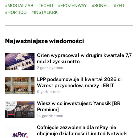
#MOSTALZAB
#ECHO
#FROZENWAY
#SONEL
#7FIT
#HORTICO
#INSTALKRK
Najważniejsze wiadomości
Orlen wypracował w drugim kwartale 7,7
mld zł zysku netto
2 godziny temu
LPP podsumowuje II kwartał 2026 r.:
Wzrost przychodów, marży i EBIT
9 godzin temu
Wiesz w co inwestujesz: Yanosik [BR
Premium]
14 godzin temu
Cofnięcie zezwolenia dla mPay nie
obejmuje działalności Limited Network