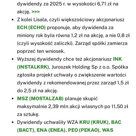
dywidendy za 2025 r. w wysokości 6,71 zł na
akcję.
>>>
Z kolei Lisala, czyli większościowy akcjonariusz
ECH (ECHO)
proponuje, aby dywidenda za
miniony rok była równa 1,2 zł na akcję, a nie 0,8 zł
(czyli wysokość zaliczki). Zarząd spółki zamierza
poprzeć ten wniosek.
Wyższej dywidendy chce też akcjonariusz
INK
(INSTALKRK)
, Juroszek Holding Sp z o.o. Spółka
zgłosiła projekt uchwały o zwiększenie wartości
dywidendy z rekomendowanej przez zarząd 1,5 zł
do 2,5 zł na akcję.
MSZ (MOSTALZAB)
planuje skupić
maksymalnie 2,39 mln akcji własnych po 11,50 zł
za sztukę.
Dywidendy uchwaliły WZA
KRU (KRUK)
,
BAC
(BACT)
,
ENA (ENEA)
,
PEO (PEKAO)
,
WAS