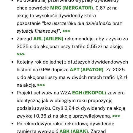
Po dwuletniej przerwie do wypłaty dywidendy
chce powrócić
MRC (MERCATOR)
. 0,67 zł na
akcję to wysokość dywidendy która
pozostanie
"bez uszczerbku dla działalności oraz
sytuacji finansowej"
.
>>>
Zarząd
ARL (ARLEN)
rekomenduje, aby z zysku za
2025 r. do akcjonariuszy trafiło 0,55 zł na akcję.
>>>
Kolejny rok do jednej z dłuższych dywidendowych
historii na GPW dopisze
APT (APATOR)
. Za 2025
r. do akcjonariuszy ma w dwóch ratach trafić 1,2 zł
na akcję.
>>>
Projekt uchwały na WZA
EGH (EKOPOL)
zawiera
identyczną jak w ubiegłym roku propozycję
podziału zysku. Czyli 0,24 zł dywidendy na akcję
zwykłą i 0,36 zł na akcję uprzywilejowaną.
>>>
Po rekordowym roku, rekordową dywidendę
zamierza wypłacić
ABK (ABAK)
. Zarząd