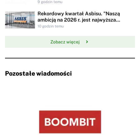
9 godzin temu
Rekordowy kwartał Asbisu. "Naszą
ambicją na 2026 r. jest najwyższa
rentowności w historii"
10 godzin temu
Zobacz więcej
Pozostałe wiadomości