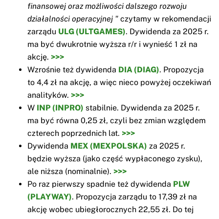
finansowej oraz możliwości dalszego rozwoju
działalności operacyjnej "
czytamy w rekomendacji
zarządu
ULG (ULTGAMES)
. Dywidenda za 2025 r.
ma być dwukrotnie wyższa r/r i wynieść 1 zł na
akcję.
>>>
Wzrośnie też dywidenda
DIA (DIAG)
. Propozycja
to 4,4 zł na akcję, a więc nieco powyżej oczekiwań
analityków.
>>>
W
INP (INPRO)
stabilnie. Dywidenda za 2025 r.
ma być równa 0,25 zł, czyli bez zmian względem
czterech poprzednich lat.
>>>
Dywidenda
MEX (MEXPOLSKA)
za 2025 r.
będzie wyższa (jako część wypłaconego zysku),
ale niższa (nominalnie).
>>>
Po raz pierwszy spadnie też dywidenda
PLW
(PLAYWAY)
. Propozycja zarządu to 17,39 zł na
akcję wobec ubiegłorocznych 22,55 zł. Do tej