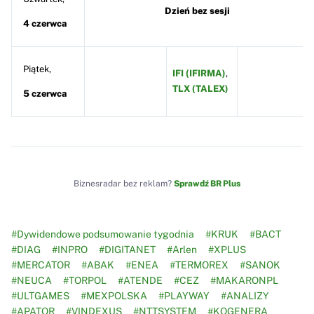
Dzień bez sesji
4 czerwca
Piątek,
IFI (IFIRMA)
,
TLX (TALEX)
5 czerwca
Biznesradar bez reklam?
Sprawdź BR Plus
#Dywidendowe podsumowanie tygodnia
#KRUK
#BACT
#DIAG
#INPRO
#DIGITANET
#Arlen
#XPLUS
#MERCATOR
#ABAK
#ENEA
#TERMOREX
#SANOK
#NEUCA
#TORPOL
#ATENDE
#CEZ
#MAKARONPL
#ULTGAMES
#MEXPOLSKA
#PLAYWAY
#ANALIZY
#APATOR
#VINDEXUS
#NTTSYSTEM
#KOGENERA