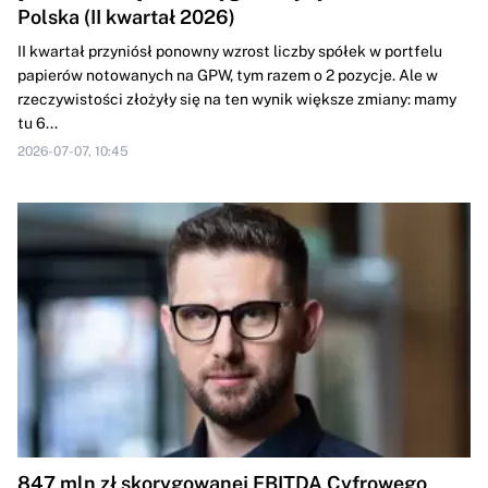
Polska (II kwartał 2026)
II kwartał przyniósł ponowny wzrost liczby spółek w portfelu
papierów notowanych na GPW, tym razem o 2 pozycje. Ale w
rzeczywistości złożyły się na ten wynik większe zmiany: mamy
tu 6...
2026-07-07, 10:45
847 mln zł skorygowanej EBITDA Cyfrowego