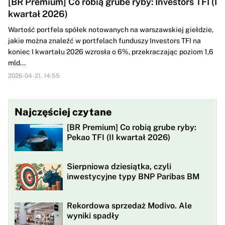
[BR Premium] Co robią grube ryby: Investors TFI (I
kwartał 2026)
Wartość portfela spółek notowanych na warszawskiej giełdzie,
jakie można znaleźć w portfelach funduszy Investors TFI na
koniec I kwartału 2026 wzrosła o 6%, przekraczając poziom 1,6
mld...
2026-04-21, 14:55
Najczęściej czytane
[BR Premium] Co robią grube ryby:
Pekao TFI (II kwartał 2026)
Sierpniowa dziesiątka, czyli
inwestycyjne typy BNP Paribas BM
Rekordowa sprzedaż Modivo. Ale
wyniki spadły