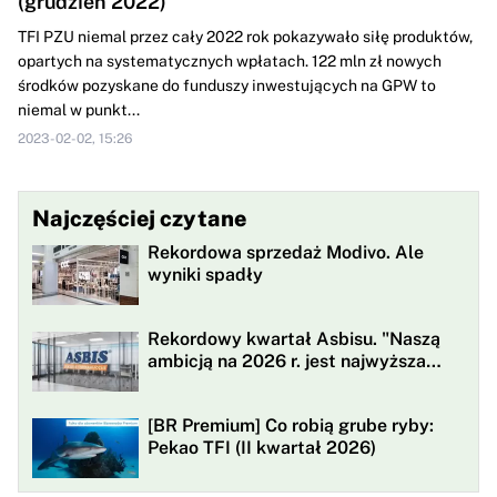
(grudzień 2022)
TFI PZU niemal przez cały 2022 rok pokazywało siłę produktów,
opartych na systematycznych wpłatach. 122 mln zł nowych
środków pozyskane do funduszy inwestujących na GPW to
niemal w punkt...
2023-02-02, 15:26
Najczęściej czytane
Rekordowa sprzedaż Modivo. Ale
wyniki spadły
Rekordowy kwartał Asbisu. "Naszą
ambicją na 2026 r. jest najwyższa
rentowności w historii"
[BR Premium] Co robią grube ryby:
Pekao TFI (II kwartał 2026)