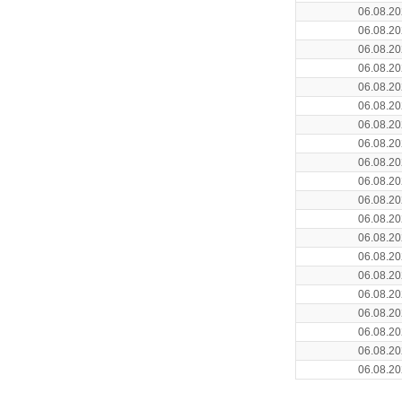
06.08.20
06.08.20
06.08.20
06.08.20
06.08.20
06.08.20
06.08.20
06.08.20
06.08.20
06.08.20
06.08.20
06.08.20
06.08.20
06.08.20
06.08.20
06.08.20
06.08.20
06.08.20
06.08.20
06.08.20