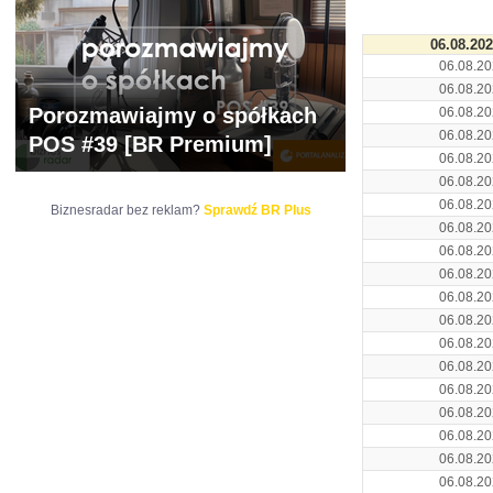
06.08.20
06.08.20
06.08.20
Porozmawiajmy o spółkach
06.08.20
06.08.20
POS #39 [BR Premium]
06.08.20
06.08.20
06.08.20
Biznesradar bez reklam?
Sprawdź BR Plus
06.08.20
06.08.20
06.08.20
06.08.20
06.08.20
06.08.20
06.08.20
06.08.20
06.08.20
06.08.20
06.08.20
06.08.20