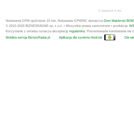
Z ostatnich 5 dni
Notowania GPW opóźnione 15 min.
Notowania GPW/NC dostarcza
Dom Maklerski BDM 
© 2010-2026 BIZNESRADAR sp. z o.o. • Wszystkie prawa zastrzeżone • produkcja:
W3
Korzystanie z serwisu oznacza akceptację
regulaminu
. Prezentowanie kwotowania nie m
Mobilna wersja BiznesRadar.pl
Aplikacja dla systemu Android
Dla wła