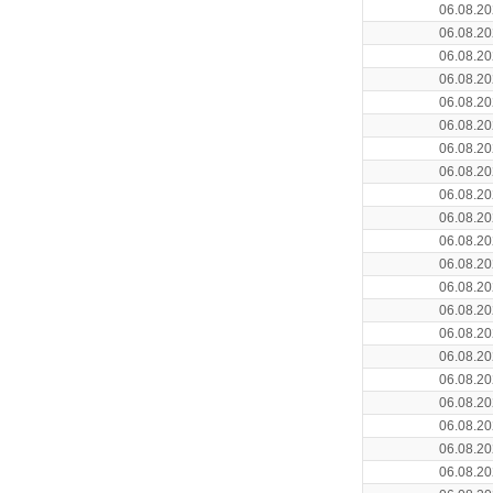
06.08.20
06.08.20
06.08.20
06.08.20
06.08.20
06.08.20
06.08.20
06.08.20
06.08.20
06.08.20
06.08.20
06.08.20
06.08.20
06.08.20
06.08.20
06.08.20
06.08.20
06.08.20
06.08.20
06.08.20
06.08.20