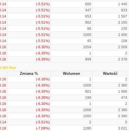
0.14
(-5.51%)
600
1 440
0.14
(-5.51%)
347
833
0.14
(-5.51%)
653
1 567
0.14
(-5.51%)
902
2 165
0.14
(-5.51%)
98
235
0.14
(-5.51%)
1000
2 400
0.14
(-5.51%)
45
108
0.16
(-6.30%)
1054
2 509
0.16
(-6.30%)
1
2
0.16
(-6.30%)
999
2 378
ź BR Plus
Zmiana %
Wolumen
Wartość
0.16
(-6.30%)
1
2
0.16
(-6.30%)
1000
2 380
0.16
(-6.30%)
801
1 906
0.16
(-6.30%)
199
474
0.16
(-6.30%)
1
2
0.16
(-6.30%)
1000
2 380
0.16
(-6.30%)
1000
2 380
0.14
(-5.51%)
2
5
0.18
(-7.09%)
1280
3 021