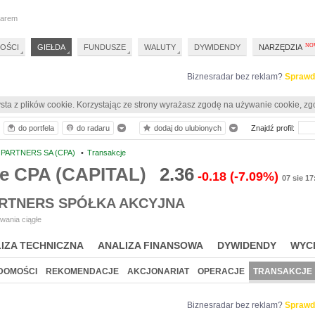
darem
OŚCI
GIEŁDA
FUNDUSZE
WALUTY
DYWIDENDY
NARZĘDZIA
Biznesradar bez reklam?
Sprawd
sta z plików cookie. Korzystając ze strony wyrażasz zgodę na używanie cookie, zg
do portfela
do radaru
dodaj do ulubionych
Znajdź profil:
 PARTNERS SA (CPA)
•
Transakcje
je CPA (CAPITAL)
2.36
-0.18
(-7.09%)
07 sie 17
ARTNERS SPÓŁKA AKCYJNA
wania ciągłe
IZA TECHNICZNA
ANALIZA FINANSOWA
DYWIDENDY
WYC
DOMOŚCI
REKOMENDACJE
AKCJONARIAT
OPERACJE
TRANSAKCJE
Biznesradar bez reklam?
Sprawd