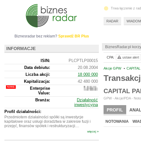
Trwa łączenie z ra
RADAR
WIADOM
Biznesradar bez reklam?
Sprawdź BR Plus
BiznesRadar.pl korzy
INFORMACJE
CPA:
ustaw alert
ISIN:
PLCPTLP00015
Data debiutu:
20.08.2004
Akcje GPW
•
CAPITAL
Liczba akcji:
18 000 000
Transakc
Kapitalizacja:
42 480 000
Enterprise
40
CAPITAL P
Value:
832
000
GPW - Akcje/PDA - Noto
Branża:
Działalność
inwestycyjna
PROFIL
ANAL
Profil działalności:
Przedmiotem działalności spółki są inwestycje
kapitałowe oraz usługi doradztwa w zakresie fuzji i
NOTOWANIA
WIA
przejęć, finansów spółek i restrukturyzacji....
więcej »