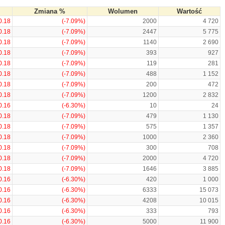
Zmiana %
Wolumen
Wartość
0.18
(-7.09%)
2000
4 720
0.18
(-7.09%)
2447
5 775
0.18
(-7.09%)
1140
2 690
0.18
(-7.09%)
393
927
0.18
(-7.09%)
119
281
0.18
(-7.09%)
488
1 152
0.18
(-7.09%)
200
472
0.18
(-7.09%)
1200
2 832
0.16
(-6.30%)
10
24
0.18
(-7.09%)
479
1 130
0.18
(-7.09%)
575
1 357
0.18
(-7.09%)
1000
2 360
0.18
(-7.09%)
300
708
0.18
(-7.09%)
2000
4 720
0.18
(-7.09%)
1646
3 885
0.16
(-6.30%)
420
1 000
0.16
(-6.30%)
6333
15 073
0.16
(-6.30%)
4208
10 015
0.16
(-6.30%)
333
793
0.16
(-6.30%)
5000
11 900