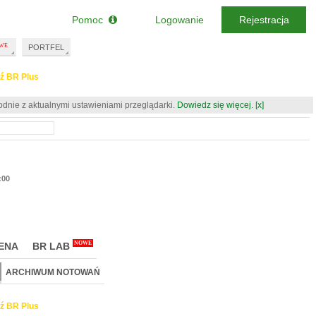
Pomoc
Logowanie
Rejestracja
PORTFEL
ź BR Plus
odnie z aktualnymi ustawieniami przeglądarki.
Dowiedz się więcej.
[x]
:00
NOWE
ENA
BR LAB
ARCHIWUM NOTOWAŃ
ź BR Plus