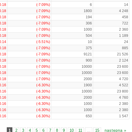
0.18
(-7.09%)
6
14
0.18
(-7.09%)
1800
4 248
0.18
(-7.09%)
194
458
0.18
(-7.09%)
306
722
0.18
(-7.09%)
1000
2 360
0.18
(-7.09%)
504
1 189
0.14
(-5.51%)
10
24
0.18
(-7.09%)
375
885
0.18
(-7.09%)
9121
21 526
0.18
(-7.09%)
900
2 124
0.18
(-7.09%)
10000
23 600
0.18
(-7.09%)
10000
23 600
0.18
(-7.09%)
2000
4 720
0.16
(-6.30%)
1900
4 522
0.16
(-6.30%)
10000
23 800
0.16
(-6.30%)
2000
4 760
0.16
(-6.30%)
1000
2 380
0.16
(-6.30%)
1000
2 380
0.16
(-6.30%)
650
1 547
1
2
3
4
5
6
7
8
9
10
11
...
15
następna »