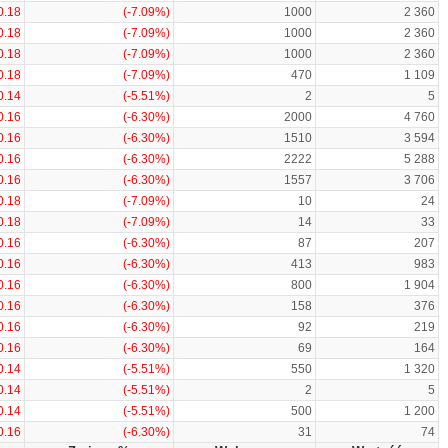
0.18
(-7.09%)
1000
2 360
0.18
(-7.09%)
1000
2 360
0.18
(-7.09%)
1000
2 360
0.18
(-7.09%)
470
1 109
0.14
(-5.51%)
2
5
0.16
(-6.30%)
2000
4 760
0.16
(-6.30%)
1510
3 594
0.16
(-6.30%)
2222
5 288
0.16
(-6.30%)
1557
3 706
0.18
(-7.09%)
10
24
0.18
(-7.09%)
14
33
0.16
(-6.30%)
87
207
0.16
(-6.30%)
413
983
0.16
(-6.30%)
800
1 904
0.16
(-6.30%)
158
376
0.16
(-6.30%)
92
219
0.16
(-6.30%)
69
164
0.14
(-5.51%)
550
1 320
0.14
(-5.51%)
2
5
0.14
(-5.51%)
500
1 200
0.16
(-6.30%)
31
74