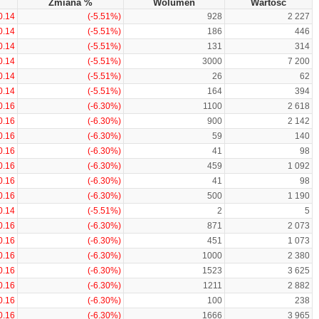
Zmiana %
Wolumen
Wartość
0.14
(-5.51%)
928
2 227
0.14
(-5.51%)
186
446
0.14
(-5.51%)
131
314
0.14
(-5.51%)
3000
7 200
0.14
(-5.51%)
26
62
0.14
(-5.51%)
164
394
0.16
(-6.30%)
1100
2 618
0.16
(-6.30%)
900
2 142
0.16
(-6.30%)
59
140
0.16
(-6.30%)
41
98
0.16
(-6.30%)
459
1 092
0.16
(-6.30%)
41
98
0.16
(-6.30%)
500
1 190
0.14
(-5.51%)
2
5
0.16
(-6.30%)
871
2 073
0.16
(-6.30%)
451
1 073
0.16
(-6.30%)
1000
2 380
0.16
(-6.30%)
1523
3 625
0.16
(-6.30%)
1211
2 882
0.16
(-6.30%)
100
238
0.16
(-6.30%)
1666
3 965