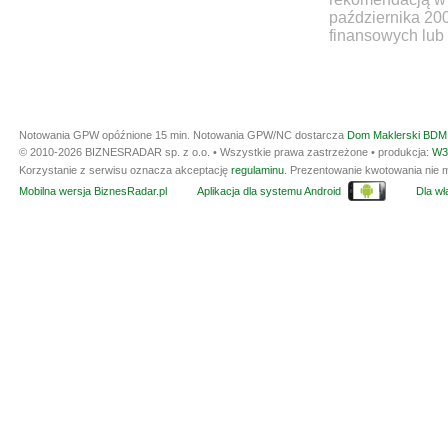
października 20
finansowych lub 
Notowania GPW opóźnione 15 min.
Notowania GPW/NC dostarcza
Dom Maklerski BDM 
© 2010-2026 BIZNESRADAR sp. z o.o. • Wszystkie prawa zastrzeżone • produkcja:
W3
Korzystanie z serwisu oznacza akceptację
regulaminu
. Prezentowanie kwotowania nie m
Mobilna wersja BiznesRadar.pl
Aplikacja dla systemu Android
Dla wła