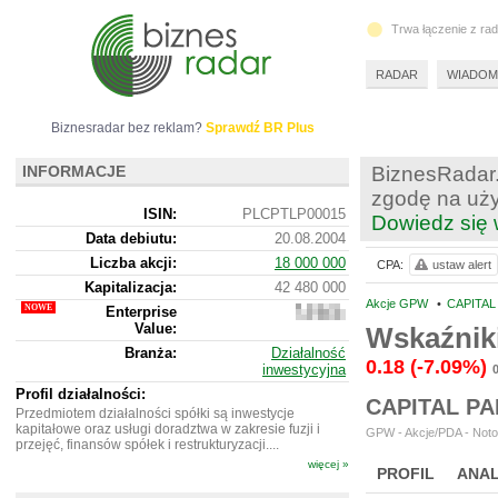
Trwa łączenie z ra
RADAR
WIADOM
Biznesradar bez reklam?
Sprawdź BR Plus
INFORMACJE
BiznesRadar.
zgodę na uży
ISIN:
PLCPTLP00015
Dowiedz się 
Data debiutu:
20.08.2004
Liczba akcji:
18 000 000
CPA:
ustaw alert
Kapitalizacja:
42 480 000
Akcje GPW
•
CAPITAL
Enterprise
40
Value:
832
Wskaźnik
000
Branża:
Działalność
0.18
(-7.09%)
inwestycyjna
Profil działalności:
CAPITAL P
Przedmiotem działalności spółki są inwestycje
kapitałowe oraz usługi doradztwa w zakresie fuzji i
GPW - Akcje/PDA - Noto
przejęć, finansów spółek i restrukturyzacji....
więcej »
PROFIL
ANAL