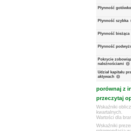
Płynność gotówk
Płynność szybka
Płynność bieżąca
Płynność podwyż
Pokrycie zobowią
należnościami
Udział kapitału p
aktywach
porównaj z i
przeczytaj o
Wskaźniki oblicz
kwartalnych.
Wartości dla bra
Wskaźniki prezen
rekomendacją w 