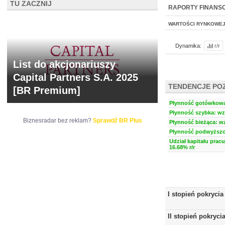
TU ZACZNIJ
NOWE
BR LAB
RAPORTY FINANS
WARTOŚCI RYNKOWE
Dynamika:
r/r
List do akcjonariuszy
Capital Partners S.A. 2025
TENDENCJE PO
[BR Premium]
Płynność gotówkowa:
Płynność szybka: wzr
Biznesradar bez reklam?
Sprawdź BR Plus
Płynność bieżąca: wz
Płynność podwyższon
Udział kapitału prac
16.68% r/r
I stopień pokrycia
II stopień pokryci