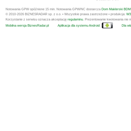
Notowania GPW opóźnione 15 min.
Notowania GPW/NC dostarcza
Dom Maklerski BDM 
© 2010-2026 BIZNESRADAR sp. z o.o. • Wszystkie prawa zastrzeżone • produkcja:
W3
Korzystanie z serwisu oznacza akceptację
regulaminu
. Prezentowanie kwotowania nie m
Mobilna wersja BiznesRadar.pl
Aplikacja dla systemu Android
Dla wła