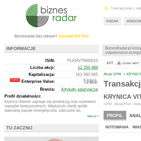
Trwa łączenie z ra
RADAR
WIADOM
Biznesradar bez reklam?
Sprawdź BR Plus
INFORMACJE
BiznesRadar.pl korzy
ustawieniami przeglą
ISIN:
PLKRVTM00010
KVT:
ustaw alert
Liczba akcji:
12 250 484
Kapitalizacja:
161 093 865
Akcje GPW
•
KRYNICA
Enterprise Value:
Transakc
185
743
Branża:
Artykuły spożywcze
865
KRYNICA V
Profil działalności:
Krynica Vitamin zajmuje się produkcją oraz rozlewem
GPW - Akcje/PDA - Noto
napojów funkcjonalnych. Większość oferty spółki
stanowią napoje energetyczne, zaliczane do...
PROFIL
ANAL
więcej »
NOWE
BR LAB
NOTOWANIA
WIA
TU ZACZNIJ
ARCHIWUM NOTO