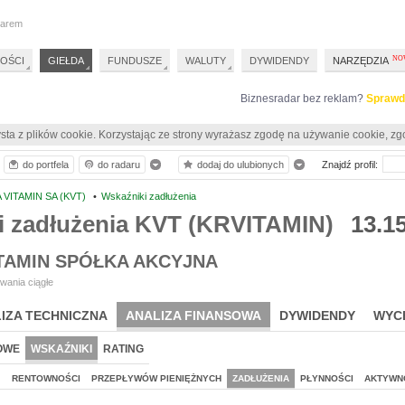
darem
OŚCI
GIEŁDA
FUNDUSZE
WALUTY
DYWIDENDY
NARZĘDZIA
Biznesradar bez reklam?
Sprawd
sta z plików cookie. Korzystając ze strony wyrażasz zgodę na używanie cookie, zg
do portfela
do radaru
dodaj do ulubionych
Znajdź profil:
 VITAMIN SA (KVT)
•
Wskaźniki zadłużenia
i zadłużenia KVT (KRVITAMIN)
13.1
ITAMIN SPÓŁKA AKCYJNA
wania ciągłe
IZA TECHNICZNA
ANALIZA FINANSOWA
DYWIDENDY
WYC
OWE
WSKAŹNIKI
RATING
J
RENTOWNOŚCI
PRZEPŁYWÓW PIENIĘŻNYCH
ZADŁUŻENIA
PŁYNNOŚCI
AKTYWN