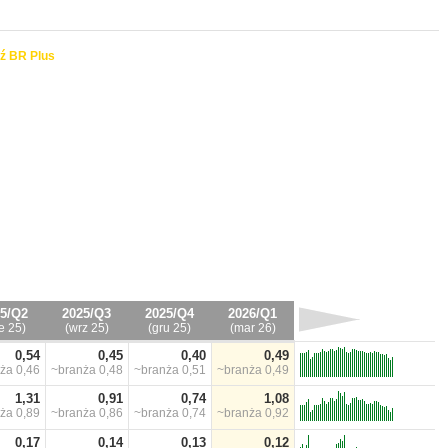
ź BR Plus
5/Q2
2025/Q3
2025/Q4
2026/Q1
e 25)
(wrz 25)
(gru 25)
(mar 26)
0,54
0,45
0,40
0,49
nża
0,46
~branża
0,48
~branża
0,51
~branża
0,49
1,31
0,91
0,74
1,08
nża
0,89
~branża
0,86
~branża
0,74
~branża
0,92
0,17
0,14
0,13
0,12