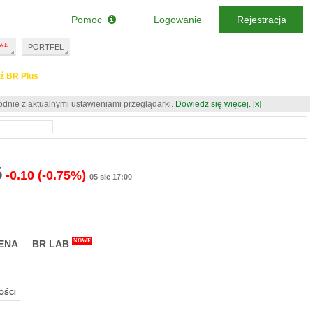
Pomoc
Logowanie
Rejestracja
PORTFEL
ź BR Plus
odnie z aktualnymi ustawieniami przeglądarki.
Dowiedz się więcej.
[x]
5
-0.10
(-0.75%)
05 sie 17:00
NOWE
ENA
BR LAB
OŚCI