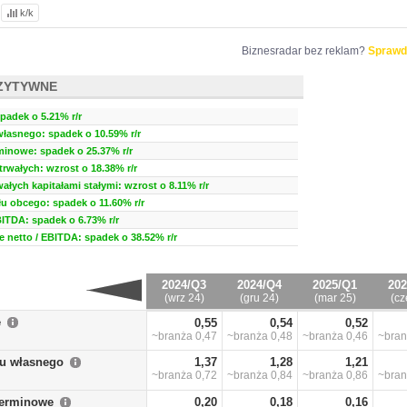
k/k
Biznesradar bez reklam?
Sprawd
ZYTYWNE
padek o 5.21% r/r
własnego: spadek o 10.59% r/r
minowe: spadek o 25.37% r/r
rwałych: wzrost o 18.38% r/r
ałych kapitałami stałymi: wzrost o 8.11% r/r
u obcego: spadek o 11.60% r/r
BITDA: spadek o 6.73% r/r
 netto / EBITDA: spadek o 38.52% r/r
2024/Q3
2024/Q4
2025/Q1
202
(wrz 24)
(gru 24)
(mar 25)
(cz
e
0,55
0,54
0,52
~branża
0,47
~branża
0,48
~branża
0,46
~bra
łu własnego
1,37
1,28
1,21
~branża
0,72
~branża
0,84
~branża
0,86
~bra
terminowe
0,20
0,18
0,16