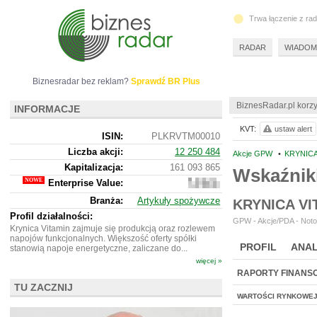
Trwa łączenie z ra
RADAR
WIADOM
Biznesradar bez reklam?
Sprawdź BR Plus
BiznesRadar.pl korzy
INFORMACJE
KVT:
ustaw alert
ISIN:
PLKRVTM00010
Liczba akcji:
12 250 484
Akcje GPW
•
KRYNICA
Kapitalizacja:
161 093 865
Wskaźnik
Enterprise Value:
185
743
Branża:
Artykuły spożywcze
KRYNICA V
865
Profil działalności:
GPW - Akcje/PDA - Noto
Krynica Vitamin zajmuje się produkcją oraz rozlewem
napojów funkcjonalnych. Większość oferty spółki
PROFIL
ANAL
stanowią napoje energetyczne, zaliczane do...
więcej »
RAPORTY FINANS
TU ZACZNIJ
WARTOŚCI RYNKOWE