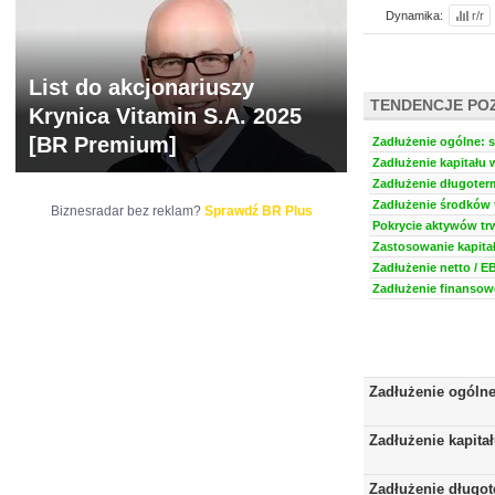
Dynamika:
r/r
List do akcjonariuszy
TENDENCJE PO
Krynica Vitamin S.A. 2025
[BR Premium]
Zadłużenie ogólne: s
Zadłużenie kapitału 
Zadłużenie długoter
Zadłużenie środków t
Biznesradar bez reklam?
Sprawdź BR Plus
Pokrycie aktywów trw
Zastosowanie kapitał
Zadłużenie netto / E
Zadłużenie finansowe
Zadłużenie ogóln
Zadłużenie kapita
Zadłużenie długo