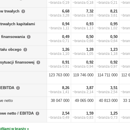
~branża
0,19
~branża
0,18
~branża
0,21
~bra
w trwałych
6,68
7,32
8,21
~branża
3,28
~branża
3,68
~branża
3,61
~bra
trwałych kapitałami
0,94
0,93
0,95
~branża
1,11
~branża
1,13
~branża
1,02
~bra
y finansowania
0,49
0,50
0,50
~branża
0,71
~branża
0,66
~branża
0,64
~bra
itału obcego
1,26
1,28
1,23
~branża
1,10
~branża
1,05
~branża
1,18
~bra
sytuacji finansowej
0,91
0,92
0,92
~branża
0,91
~branża
0,94
~branża
0,97
~bra
123 763 000
119 746 000
114 711 000
112 
/ EBITDA
8,26
3,87
3,51
~branża
1,41
~branża
2,14
~branża
2,54
~bra
we netto
38 047 000
49 065 000
40 813 000
33 
owe netto / EBITDA
2,54
1,59
1,25
~branża
0,49
~branża
0,83
~branża
0,73
~bra
ofilami w branży »