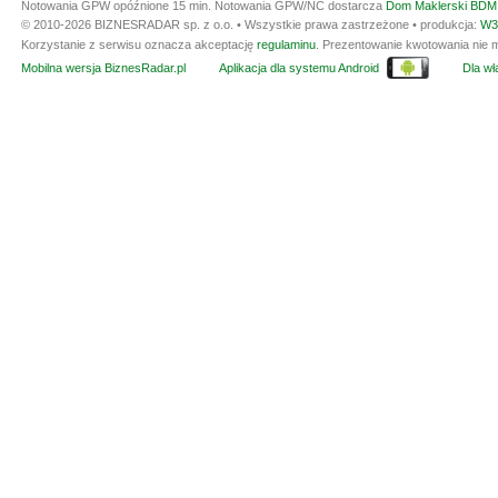
Notowania GPW opóźnione 15 min.
Notowania GPW/NC dostarcza
Dom Maklerski BDM 
© 2010-2026 BIZNESRADAR sp. z o.o. • Wszystkie prawa zastrzeżone • produkcja:
W3
Korzystanie z serwisu oznacza akceptację
regulaminu
. Prezentowanie kwotowania nie m
Mobilna wersja BiznesRadar.pl
Aplikacja dla systemu Android
Dla wła