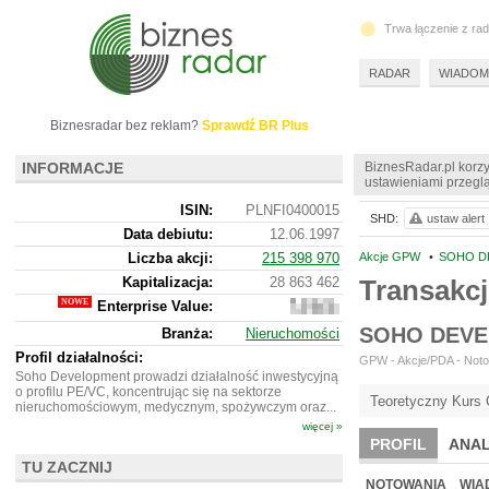
Trwa łączenie z ra
RADAR
WIADOM
Biznesradar bez reklam?
Sprawdź BR Plus
INFORMACJE
BiznesRadar.pl korzy
ustawieniami przeglą
ISIN:
PLNFI0400015
SHD:
ustaw alert
Data debiutu:
12.06.1997
Liczba akcji:
215 398 970
Akcje GPW
•
SOHO D
Kapitalizacja:
28 863 462
Transakc
Enterprise Value:
9
122
SOHO DEVE
Branża:
Nieruchomości
462
Profil działalności:
GPW - Akcje/PDA - Notow
Soho Development prowadzi działalność inwestycyjną
o profilu PE/VC, koncentrując się na sektorze
Teoretyczny Kurs 
nieruchomościowym, medycznym, spożywczym oraz...
więcej »
PROFIL
ANAL
TU ZACZNIJ
NOWE
BR LAB
NOTOWANIA
WIA