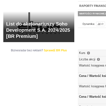
NOWE
BR LAB
RAPORTY FINANS
WARTOŚCI RYNKOWE
List do akcjonariuszy Soho
Dynamika:
r/r
Development S.A. 2024/2025
[BR Premium]
Biznesradar bez reklam?
Sprawdź BR Plus
Kurs
Liczba akcji
Wartość księgowa 
Cena / Wartość k
Wartość księgowa 
Cena / Wartość k