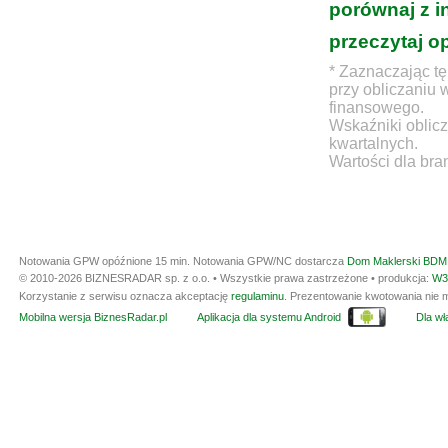
porównaj z i
przeczytaj o
* Zaznaczając tę
przy obliczaniu 
finansowego.
Wskaźniki oblicz
kwartalnych.
Wartości dla bra
Notowania GPW opóźnione 15 min.
Notowania GPW/NC dostarcza
Dom Maklerski BDM 
© 2010-2026 BIZNESRADAR sp. z o.o. • Wszystkie prawa zastrzeżone • produkcja:
W3
Korzystanie z serwisu oznacza akceptację
regulaminu
. Prezentowanie kwotowania nie m
Mobilna wersja BiznesRadar.pl
Aplikacja dla systemu Android
Dla wła