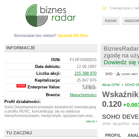
Trwa łączenie z ra
RADAR
WIADOM
Biznesradar bez reklam?
Sprawdź BR Plus
INFORMACJE
BiznesRadar.
zgodę na uży
ISIN:
PLNFI0400015
Dowiedz się 
Data debiutu:
12.06.1997
Liczba akcji:
215 398 970
SHD:
ustaw alert
Kapitalizacja:
25 847 876
Akcje GPW
•
SOHO D
Enterprise Value:
6
106
Wskaźnik
Branża:
Nieruchomości
876
Profil działalności:
0.120
+0.00
Soho Development prowadzi działalność inwestycyjną
o profilu PE/VC, koncentrując się na sektorze
SOHO DEVE
nieruchomościowym, medycznym, spożywczym oraz...
więcej »
GPW - Akcje/PDA - Notow
TU ZACZNIJ
PROFIL
ANAL