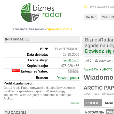
Trwa łączenie z ra
RADAR
WIADOM
Biznesradar bez reklam?
Sprawdź BR Plus
INFORMACJE
BiznesRadar.
zgodę na uży
ISIN:
PLARTPR00012
Dowiedz się 
Data debiutu:
23.10.2009
Liczba akcji:
69 287 783
ATC:
ustaw alert
Kapitalizacja:
473 928 436
Akcje GPW
•
ARCTIC 
Enterprise Value:
702
961
Wiadomoś
Branża:
Drewno i papier
436
Profil działalności:
ARCTIC PA
Grupa Arctic Paper prowadzi działalność w zakresie
produkcji i sprzedaży papieru. W skład grupy
GPW - Akcje - Notowania
kapitałowej wchodzą tacy producenci papieru jak
Arctic...
PROFIL
ANAL
więcej »
WYCENA
BR 
TU ZACZNIJ
NOTOWANIA
WIA