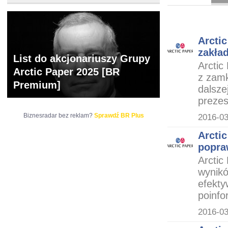
ARCHIWUM NOTO
Arcti
zakła
List do akcjonariuszy Grupy
Arctic
Arctic Paper 2025 [BR
z zam
Premium]
dalsze
prezes
Biznesradar bez reklam?
Sprawdź BR Plus
2016-03
Arcti
popra
Arctic
wynikó
efekty
poinfo
2016-03