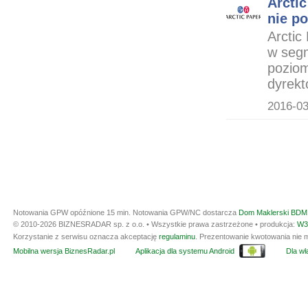
Arctic
nie p
Arctic
w segm
poziom
dyrekto
2016-03
Notowania GPW opóźnione 15 min.
Notowania GPW/NC dostarcza
Dom Maklerski BDM 
© 2010-2026 BIZNESRADAR sp. z o.o. • Wszystkie prawa zastrzeżone • produkcja:
W3
Korzystanie z serwisu oznacza akceptację
regulaminu
. Prezentowanie kwotowania nie m
Mobilna wersja BiznesRadar.pl
Aplikacja dla systemu Android
Dla wła