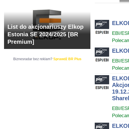
ARCHIWUM NOTO
ELKOP
List do akcjonariuszy Elkop
EBI/ES
Estonia SE 2024/2025 [BR
Poleca
Premium]
ELKOP
Biznesradar bez reklam?
Sprawdź BR Plus
EBI/ES
Poleca
ELKOP
Akcjo
19.12.
Share
EBI/ES
Poleca
ELKOP