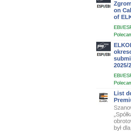
Zgrom
on Ca
of EL
EBI/ES
Poleca
ELKOP
okres
submit
2025/2
EBI/ES
Poleca
List 
Premi
Szanow
„Spółk
obroto
był dla