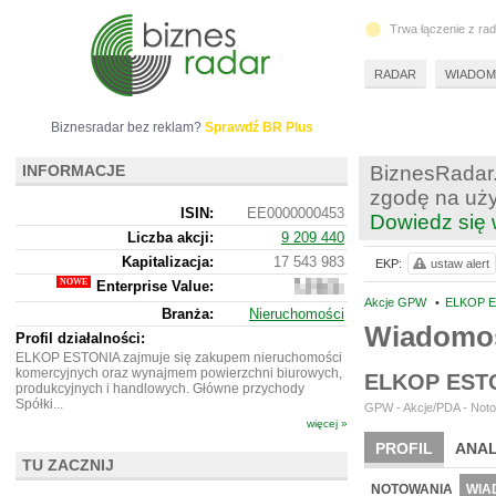
Trwa łączenie z ra
RADAR
WIADOM
Biznesradar bez reklam?
Sprawdź BR Plus
INFORMACJE
BiznesRadar.
zgodę na uży
ISIN:
EE0000000453
Dowiedz się 
Liczba akcji:
9 209 440
Kapitalizacja:
17 543 983
EKP:
ustaw alert
Enterprise Value:
17
522
Akcje GPW
•
ELKOP E
Branża:
Nieruchomości
773
Wiadomoś
Profil działalności:
ELKOP ESTONIA zajmuje się zakupem nieruchomości
komercyjnych oraz wynajmem powierzchni biurowych,
ELKOP EST
produkcyjnych i handlowych. Główne przychody
Spółki...
GPW - Akcje/PDA - Noto
więcej »
PROFIL
ANAL
TU ZACZNIJ
NOWE
BR LAB
NOTOWANIA
WIA