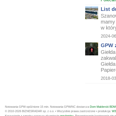
List 
Szano
mamy 
w któr
2024-06
GPW z
Giełd
zakwal
Giełda
Papier
2018-03
Notowania GPW opóźnione 15 min.
Notowania GPW/NC dostarcza
Dom Maklerski BDM 
© 2010-2026 BIZNESRADAR sp. z o.o. • Wszystkie prawa zastrzeżone • produkcja:
W3
Korzystanie z serwisu oznacza akceptację
regulaminu
. Prezentowanie kwotowania nie m