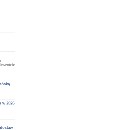
h
ekwentnie
ańską
h w 2026
 dostaw