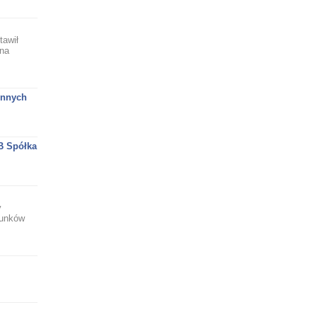
tawił
 na
innych
B Spółka
y
runków