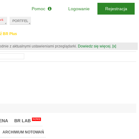
Pomoc
Logowanie
Rejestracja
PORTFEL
ź BR Plus
odnie z aktualnymi ustawieniami przeglądarki.
Dowiedz się więcej.
[x]
NOWE
ENA
BR LAB
ARCHIWUM NOTOWAŃ