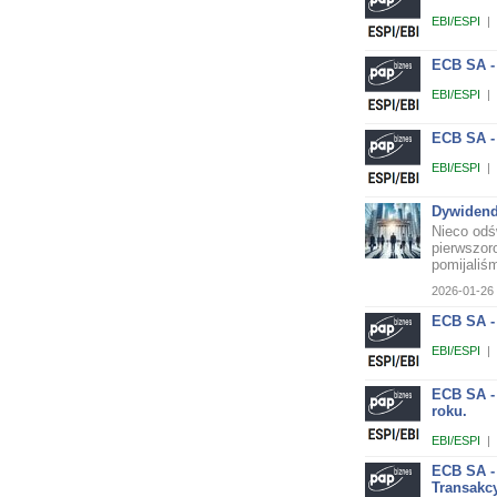
EBI/ESPI
|
ECB SA -
EBI/ESPI
|
ECB SA - 
EBI/ESPI
|
Dywidend
Nieco odś
pierwszor
pomijaliśm
2026-01-26 
ECB SA -
EBI/ESPI
|
ECB SA -
roku.
EBI/ESPI
|
ECB SA -
Transakc