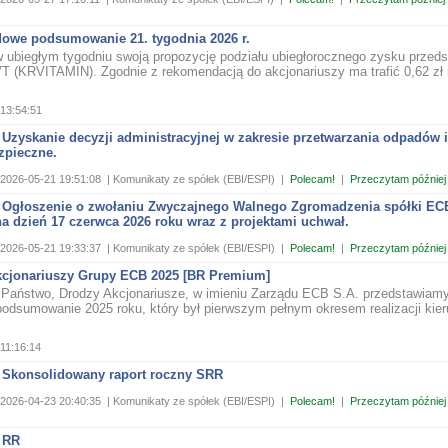
owe podsumowanie 21. tygodnia 2026 r.
 ubiegłym tygodniu swoją propozycję podziału ubiegłorocznego zysku przeds
T (KRVITAMIN). Zgodnie z rekomendacją do akcjonariuszy ma trafić 0,62 zł
13:54:51
 Uzyskanie decyzji administracyjnej w zakresie przetwarzania odpadów 
zpieczne.
2026-05-21 19:51:08
| Komunikaty ze spółek (EBI/ESPI)
|
Polecam!
|
Przeczytam później
 Ogłoszenie o zwołaniu Zwyczajnego Walnego Zgromadzenia spółki EC
a dzień 17 czerwca 2026 roku wraz z projektami uchwał.
2026-05-21 19:33:37
| Komunikaty ze spółek (EBI/ESPI)
|
Polecam!
|
Przeczytam później
akcjonariuszy Grupy ECB 2025 [BR Premium]
Państwo, Drodzy Akcjonariusze, w imieniu Zarządu ECB S.A. przedstawiam
odsumowanie 2025 roku, który był pierwszym pełnym okresem realizacji kie
11:16:14
 Skonsolidowany raport roczny SRR
2026-04-23 20:40:35
| Komunikaty ze spółek (EBI/ESPI)
|
Polecam!
|
Przeczytam później
 RR