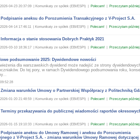
2026-04-23 20:37:09
| Komunikaty ze spółek (EBI/ESPI)
|
Polecam!
|
Przeczytam później
 Podpisanie aneksu do Porozumienia Transakcyjnego z V-Project S.A.
2026-04-14 17:46:11
| Komunikaty ze spółek (EBI/ESPI)
|
Polecam!
|
Przeczytam później
Informacja o stanie stosowania Dobrych Praktyk 2021
2026-03-10 18:36:17
| Komunikaty ze spółek (EBI/ESPI)
|
Polecam!
|
Przeczytam później
owe podsumowanie 2025: Dywidendowe nowości
wieżenia dla warszawskich dywidend może nadejść ze strony dywidendowyc
oczniaków. Do tej pory, w ramach Dywidendowego podsumowania roku, kons
y...
09:52:28
 Zmiana warunków Umowy o Partnerskiej Współpracy z Politechniką Gd
2026-01-20 21:48:59
| Komunikaty ze spółek (EBI/ESPI)
|
Polecam!
|
Przeczytam później
 Terminy przekazywania do publicznej wiadomości raportów okresowyc
2026-01-15 19:10:33
| Komunikaty ze spółek (EBI/ESPI)
|
Polecam!
|
Przeczytam później
 Podpisanie aneksu do Umowy Ramowej i aneksu do Porozumienia
yjnego z V-Project S.A. - zmiana warunków Umowy Ramowej dotyczącej