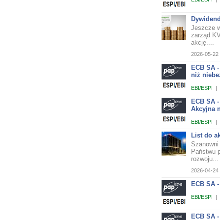
Dywidend
Jeszcze w
zarząd KV
akcję....
2026-05-22 
ECB SA -
niż niebe
EBI/ESPI
|
ECB SA -
Akcyjna n
EBI/ESPI
|
List do 
Szanowni 
Państwu p
rozwoju...
2026-04-24 
ECB SA -
EBI/ESPI
|
ECB SA -