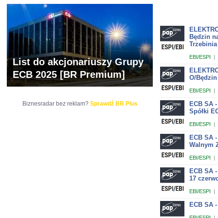
ELEKTROT
Będzin na
Trzebinia
EBI/ESPI
|
List do akcjonariuszy Grupy
ELEKTROT
ECB 2025 [BR Premium]
O/Będzin
EBI/ESPI
|
Biznesradar bez reklam?
Sprawdź BR Plus
ECB SA -
Spółki EC
EBI/ESPI
|
ECB SA -
Walnym Z
EBI/ESPI
|
ECB SA -
17 czerwc
EBI/ESPI
|
ECB SA -
EBI/ESPI
|