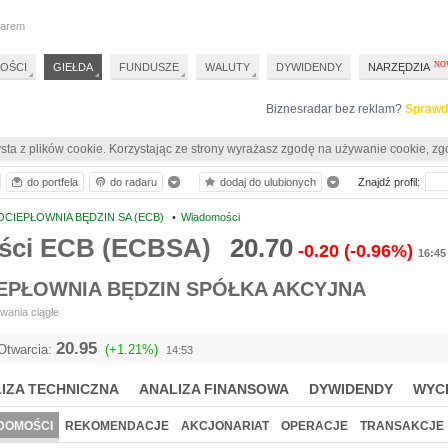
darem
OŚCI
GIEŁDA
FUNDUSZE
WALUTY
DYWIDENDY
NARZĘDZIA
Biznesradar bez reklam?
Sprawd
sta z plików cookie. Korzystając ze strony wyrażasz zgodę na używanie cookie, zg
do portfela
do radaru
dodaj do ulubionych
Znajdź profil:
CIEPŁOWNIA BĘDZIN SA (ECB)
•
Wiadomości
ści ECB (ECBSA)
20.70
-0.20
(-0.96%)
16:45
EPŁOWNIA BĘDZIN SPÓŁKA AKCYJNA
wania ciągłe
20.95
Otwarcia:
(+1.21%)
14:53
IZA TECHNICZNA
ANALIZA FINANSOWA
DYWIDENDY
WYC
DOMOŚCI
REKOMENDACJE
AKCJONARIAT
OPERACJE
TRANSAKCJE