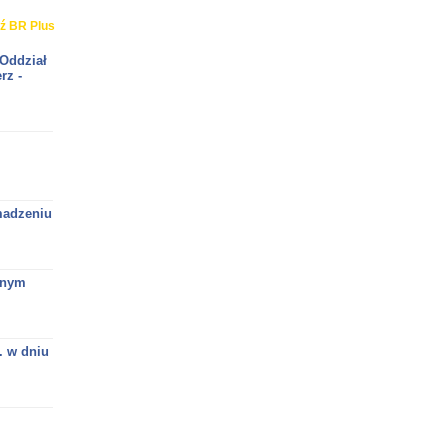
ź BR Plus
 Oddział
rz -
madzeniu
jnym
. w dniu