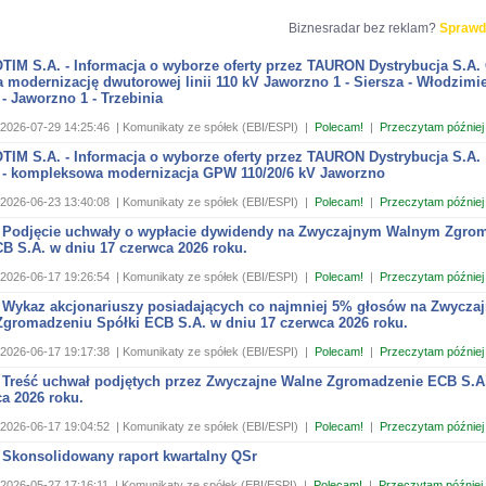
Biznesradar bez reklam?
Sprawd
IM S.A. - Informacja o wyborze oferty przez TAURON Dystrybucja S.A.
 modernizację dwutorowej linii 110 kV Jaworzno 1 - Siersza - Włodzimie
 - Jaworzno 1 - Trzebinia
2026-07-29 14:25:46
| Komunikaty ze spółek (EBI/ESPI)
|
Polecam!
|
Przeczytam później
IM S.A. - Informacja o wyborze oferty przez TAURON Dystrybucja S.A.
 - kompleksowa modernizacja GPW 110/20/6 kV Jaworzno
2026-06-23 13:40:08
| Komunikaty ze spółek (EBI/ESPI)
|
Polecam!
|
Przeczytam później
 Podjęcie uchwały o wypłacie dywidendy na Zwyczajnym Walnym Zgro
B S.A. w dniu 17 czerwca 2026 roku.
2026-06-17 19:26:54
| Komunikaty ze spółek (EBI/ESPI)
|
Polecam!
|
Przeczytam później
 Wykaz akcjonariuszy posiadających co najmniej 5% głosów na Zwycza
gromadzeniu Spółki ECB S.A. w dniu 17 czerwca 2026 roku.
2026-06-17 19:17:38
| Komunikaty ze spółek (EBI/ESPI)
|
Polecam!
|
Przeczytam później
 Treść uchwał podjętych przez Zwyczajne Walne Zgromadzenie ECB S.A
a 2026 roku.
2026-06-17 19:04:52
| Komunikaty ze spółek (EBI/ESPI)
|
Polecam!
|
Przeczytam później
 Skonsolidowany raport kwartalny QSr
2026-05-27 17:16:11
| Komunikaty ze spółek (EBI/ESPI)
|
Polecam!
|
Przeczytam później