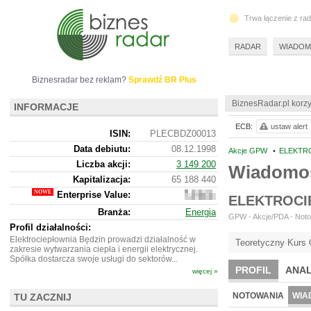
Trwa łączenie z ra
RADAR
WIADOM
Biznesradar bez reklam?
Sprawdź BR Plus
BiznesRadar.pl korzy
INFORMACJE
ECB:
ustaw alert
ISIN:
PLECBDZ00013
Data debiutu:
08.12.1998
Akcje GPW
•
ELEKTRO
Liczba akcji:
3 149 200
Wiadomo
Kapitalizacja:
65 188 440
Enterprise Value:
55
ELEKTROCI
099
Branża:
Energia
440
GPW - Akcje/PDA - Noto
Profil działalności:
Elektrociepłownia Będzin prowadzi działalność w
Teoretyczny Kurs 
zakresie wytwarzania ciepła i energii elektrycznej.
Spółka dostarcza swoje usługi do sektorów...
PROFIL
ANAL
więcej »
NOTOWANIA
WIA
TU ZACZNIJ