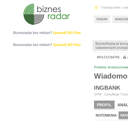
Trwa łączenie z ra
RADAR
WIADOM
Biznesradar bez reklam?
Sprawdź BR Plus
BiznesRadar.pl korzy
Biznesradar bez reklam?
Sprawdź BR Plus
ustawieniami przeglą
INTLCCC64733:
Produkty strukturyzowa
Wiadomo
INGBANK
GPW - Certyfikaty Turbo
PROFIL
ANAL
NOTOWANIA
WIA