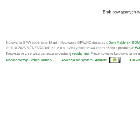
Brak powiązanych w
Notowania GPW opóźnione 15 min.
Notowania GPW/NC dostarcza
Dom Maklerski BDM 
© 2010-2026 BIZNESRADAR sp. z o.o. • Wszystkie prawa zastrzeżone • produkcja:
W3
Korzystanie z serwisu oznacza akceptację
regulaminu
. Prezentowanie kwotowania nie m
Mobilna wersja BiznesRadar.pl
Aplikacja dla systemu Android
Dla wła