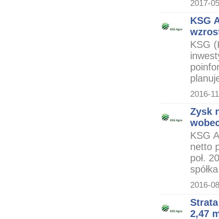
2017-05
KSG A
wzros
KSG (
inwest
poinfo
planuj
2016-11
Zysk n
wobec
KSG A
netto 
poł. 2
spółka
2016-08
Strata
2,47 