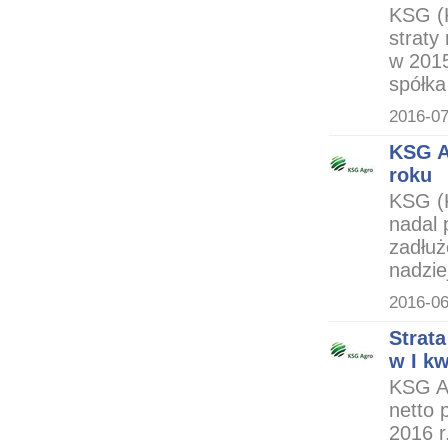
KSG (
straty
w 2015
spółka
2016-07
KSG A
roku
KSG (K
nadal 
zadłuż
nadzie
2016-06
Strata
w I kw
KSG Ag
netto 
2016 r