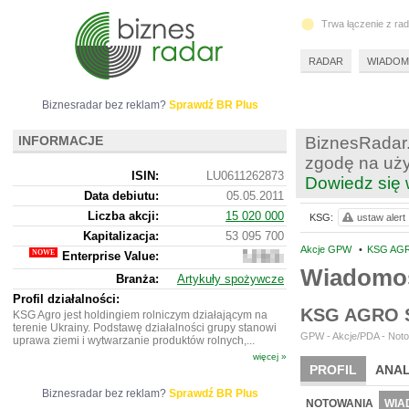
Trwa łączenie z ra
RADAR
WIADOM
Biznesradar bez reklam?
Sprawdź BR Plus
INFORMACJE
BiznesRadar.
zgodę na uży
ISIN:
LU0611262873
Dowiedz się 
Data debiutu:
05.05.2011
Liczba akcji:
15 020 000
KSG:
ustaw alert
Kapitalizacja:
53 095 700
Akcje GPW
•
KSG AGR
Enterprise Value:
110
135
Wiadomo
Branża:
Artykuły spożywcze
418
Profil działalności:
KSG AGRO S
KSG Agro jest holdingiem rolniczym działającym na
terenie Ukrainy. Podstawę działalności grupy stanowi
GPW - Akcje/PDA - Noto
uprawa ziemi i wytwarzanie produktów rolnych,...
więcej »
PROFIL
ANAL
Biznesradar bez reklam?
Sprawdź BR Plus
NOWE
BR LAB
NOTOWANIA
WIA