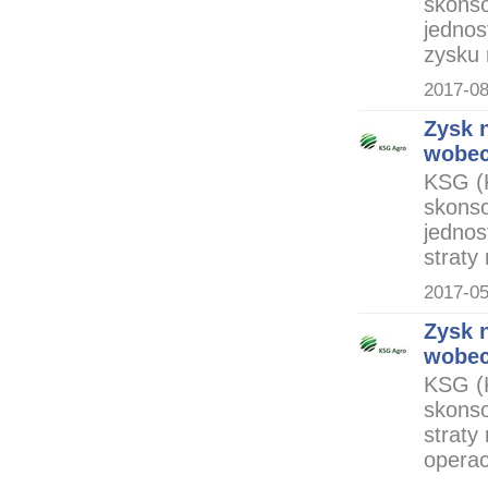
skonso
jednos
zysku 
2017-08
Zysk 
wobec
KSG (
skonso
jednos
straty
2017-05
Zysk 
wobec
KSG (
skonso
straty
operac