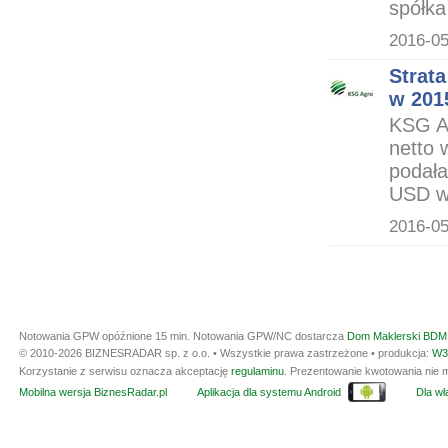
spółka
2016-05
Strata
w 2015
KSG Ag
netto 
podała
USD wo
2016-05
Notowania GPW opóźnione 15 min.
Notowania GPW/NC dostarcza
Dom Maklerski BDM 
© 2010-2026 BIZNESRADAR sp. z o.o. • Wszystkie prawa zastrzeżone • produkcja:
W3
Korzystanie z serwisu oznacza akceptację
regulaminu
. Prezentowanie kwotowania nie m
Mobilna wersja BiznesRadar.pl
Aplikacja dla systemu Android
Dla wła