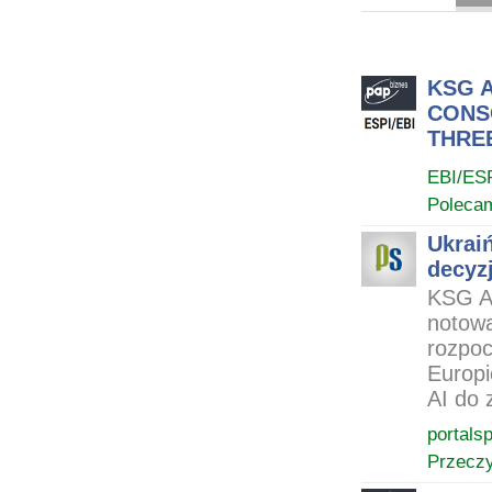
ARCHIWUM NOTO
KSG A
CONS
THRE
EBI/ES
Poleca
Ukraiń
decyz
KSG Ag
notowa
rozpoc
Europi
AI do 
portals
Przeczy